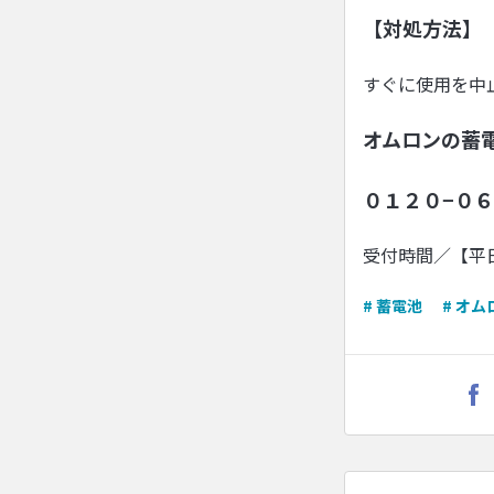
【対処方法】
すぐに使用を中
オムロンの蓄
０１２０−０６
受付時間／【平
# 蓄電池
# オム