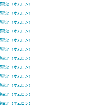
1】蓄電池（オムロン）
2】蓄電池（オムロン）
3】蓄電池（オムロン）
4】蓄電池（オムロン）
5】蓄電池（オムロン）
6】蓄電池（オムロン）
7】蓄電池（オムロン）
8】蓄電池（オムロン）
0】蓄電池（オムロン）
1】蓄電池（オムロン）
2】蓄電池（オムロン）
3】蓄電池（オムロン）