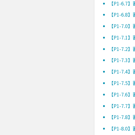
【P1-6.
【P1-6.
【P1-7.
【P1-7.
【P1-7.
【P1-7.
【P1-7.
【P1-7.
【P1-7.
【P1-7.
【P1-7.
【P1-8.