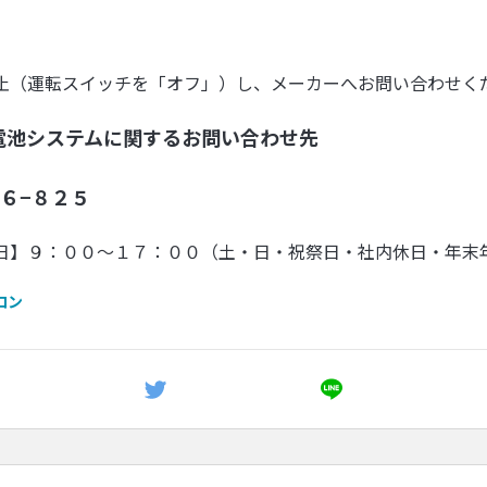
止（運転スイッチを「オフ」）し、メーカーへお問い合わせく
電池システムに関するお問い合わせ先
６−８２５
日】９：００〜１７：００（土・日・祝祭日・社内休日・年末
ロン