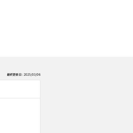
最終更新日 : 2025/03/06