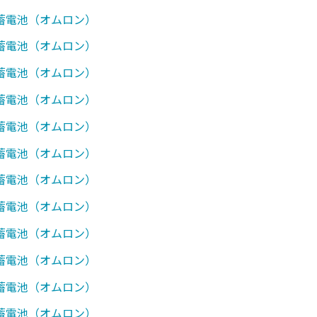
2】蓄電池（オムロン）
1】蓄電池（オムロン）
2】蓄電池（オムロン）
3】蓄電池（オムロン）
5】蓄電池（オムロン）
1】蓄電池（オムロン）
2】蓄電池（オムロン）
0】蓄電池（オムロン）
1】蓄電池（オムロン）
4】蓄電池（オムロン）
5】蓄電池（オムロン）
6】蓄電池（オムロン）