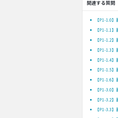
関連する質問
【P1-1.
【P1-1.
【P1-1.
【P1-1.
【P1-1.
【P1-1.
【P1-1.
【P1-3.
【P1-3.
【P1-3.