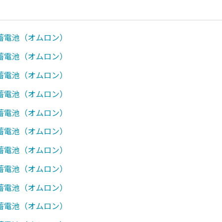
0】蓄電池（オムロン）
1】蓄電池（オムロン）
2】蓄電池（オムロン）
3】蓄電池（オムロン）
4】蓄電池（オムロン）
5】蓄電池（オムロン）
6】蓄電池（オムロン）
0】蓄電池（オムロン）
2】蓄電池（オムロン）
3】蓄電池（オムロン）