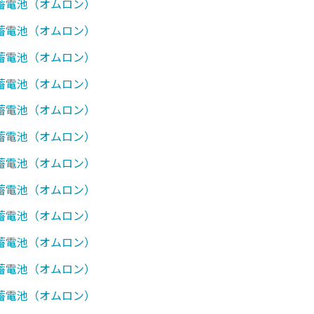
0】蓄電池（オムロン）
1】蓄電池（オムロン）
0】蓄電池（オムロン）
2】蓄電池（オムロン）
3】蓄電池（オムロン）
4】蓄電池（オムロン）
0】蓄電池（オムロン）
1】蓄電池（オムロン）
2】蓄電池（オムロン）
4】蓄電池（オムロン）
5】蓄電池（オムロン）
6】蓄電池（オムロン）