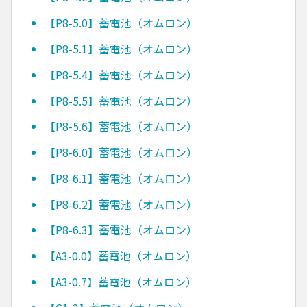
【P8-5.0】蓄電池（オムロン）
【P8-5.1】蓄電池（オムロン）
【P8-5.4】蓄電池（オムロン）
【P8-5.5】蓄電池（オムロン）
【P8-5.6】蓄電池（オムロン）
【P8-6.0】蓄電池（オムロン）
【P8-6.1】蓄電池（オムロン）
【P8-6.2】蓄電池（オムロン）
【P8-6.3】蓄電池（オムロン）
【A3-0.0】蓄電池（オムロン）
【A3-0.7】蓄電池（オムロン）