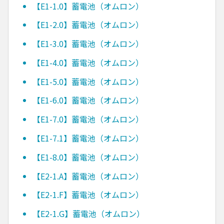
【E1-1.0】蓄電池（オムロン）
【E1-2.0】蓄電池（オムロン）
【E1-3.0】蓄電池（オムロン）
【E1-4.0】蓄電池（オムロン）
【E1-5.0】蓄電池（オムロン）
【E1-6.0】蓄電池（オムロン）
【E1-7.0】蓄電池（オムロン）
【E1-7.1】蓄電池（オムロン）
【E1-8.0】蓄電池（オムロン）
【E2-1.A】蓄電池（オムロン）
【E2-1.F】蓄電池（オムロン）
【E2-1.G】蓄電池（オムロン）