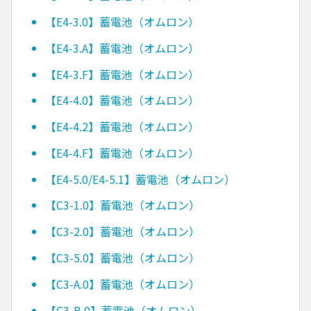
【E4-3.0】蓄電池（オムロン）
【E4-3.A】蓄電池（オムロン）
【E4-3.F】蓄電池（オムロン）
【E4-4.0】蓄電池（オムロン）
【E4-4.2】蓄電池（オムロン）
【E4-4.F】蓄電池（オムロン）
【E4-5.0/E4-5.1】蓄電池（オムロン）
【C3-1.0】蓄電池（オムロン）
【C3-2.0】蓄電池（オムロン）
【C3-5.0】蓄電池（オムロン）
【C3-A.0】蓄電池（オムロン）
【C3-B.0】蓄電池（オムロン）