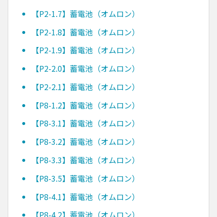
【P2-1.7】蓄電池（オムロン）
【P2-1.8】蓄電池（オムロン）
【P2-1.9】蓄電池（オムロン）
【P2-2.0】蓄電池（オムロン）
【P2-2.1】蓄電池（オムロン）
【P8-1.2】蓄電池（オムロン）
【P8-3.1】蓄電池（オムロン）
【P8-3.2】蓄電池（オムロン）
【P8-3.3】蓄電池（オムロン）
【P8-3.5】蓄電池（オムロン）
【P8-4.1】蓄電池（オムロン）
【P8-4.2】蓄電池（オムロン）