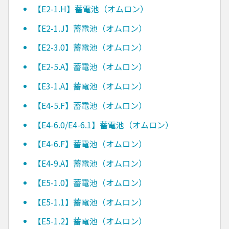
【E2-1.H】蓄電池（オムロン）
【E2-1.J】蓄電池（オムロン）
【E2-3.0】蓄電池（オムロン）
【E2-5.A】蓄電池（オムロン）
【E3-1.A】蓄電池（オムロン）
【E4-5.F】蓄電池（オムロン）
【E4-6.0/E4-6.1】蓄電池（オムロン）
【E4-6.F】蓄電池（オムロン）
【E4-9.A】蓄電池（オムロン）
【E5-1.0】蓄電池（オムロン）
【E5-1.1】蓄電池（オムロン）
【E5-1.2】蓄電池（オムロン）