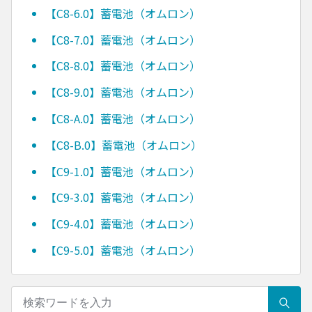
【C8-6.0】蓄電池（オムロン）
【C8-7.0】蓄電池（オムロン）
【C8-8.0】蓄電池（オムロン）
【C8-9.0】蓄電池（オムロン）
【C8-A.0】蓄電池（オムロン）
【C8-B.0】蓄電池（オムロン）
【C9-1.0】蓄電池（オムロン）
【C9-3.0】蓄電池（オムロン）
【C9-4.0】蓄電池（オムロン）
【C9-5.0】蓄電池（オムロン）