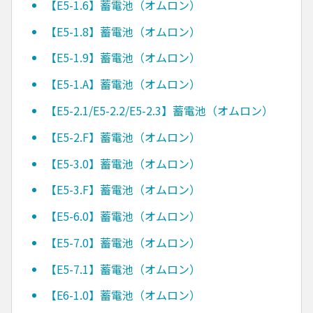
【E5-1.6】蓄電池（オムロン）
【E5-1.8】蓄電池（オムロン）
【E5-1.9】蓄電池（オムロン）
【E5-1.A】蓄電池（オムロン）
【E5-2.1/E5-2.2/E5-2.3】蓄電池（オムロン）
【E5-2.F】蓄電池（オムロン）
【E5-3.0】蓄電池（オムロン）
【E5-3.F】蓄電池（オムロン）
【E5-6.0】蓄電池（オムロン）
【E5-7.0】蓄電池（オムロン）
【E5-7.1】蓄電池（オムロン）
【E6-1.0】蓄電池（オムロン）