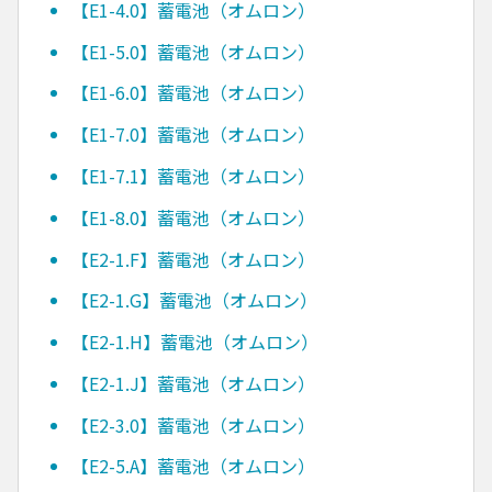
【E1-4.0】蓄電池（オムロン）
【E1-5.0】蓄電池（オムロン）
【E1-6.0】蓄電池（オムロン）
【E1-7.0】蓄電池（オムロン）
【E1-7.1】蓄電池（オムロン）
【E1-8.0】蓄電池（オムロン）
【E2-1.F】蓄電池（オムロン）
【E2-1.G】蓄電池（オムロン）
【E2-1.H】蓄電池（オムロン）
【E2-1.J】蓄電池（オムロン）
【E2-3.0】蓄電池（オムロン）
【E2-5.A】蓄電池（オムロン）