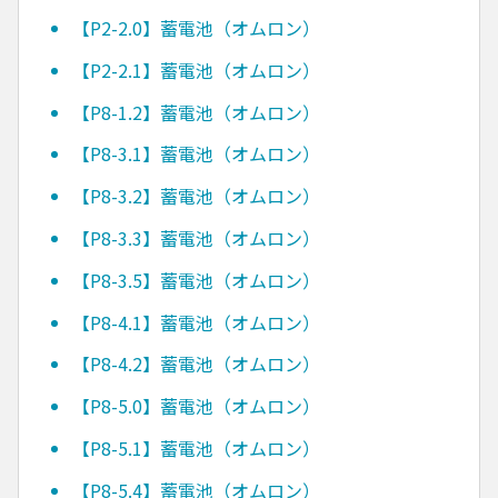
【P2-2.0】蓄電池（オムロン）
【P2-2.1】蓄電池（オムロン）
【P8-1.2】蓄電池（オムロン）
【P8-3.1】蓄電池（オムロン）
【P8-3.2】蓄電池（オムロン）
【P8-3.3】蓄電池（オムロン）
【P8-3.5】蓄電池（オムロン）
【P8-4.1】蓄電池（オムロン）
【P8-4.2】蓄電池（オムロン）
【P8-5.0】蓄電池（オムロン）
【P8-5.1】蓄電池（オムロン）
【P8-5.4】蓄電池（オムロン）