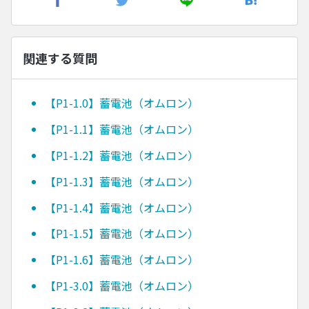
関連する質問
【P1-1.0】蓄電池（オムロン）
【P1-1.1】蓄電池（オムロン）
【P1-1.2】蓄電池（オムロン）
【P1-1.3】蓄電池（オムロン）
【P1-1.4】蓄電池（オムロン）
【P1-1.5】蓄電池（オムロン）
【P1-1.6】蓄電池（オムロン）
【P1-3.0】蓄電池（オムロン）