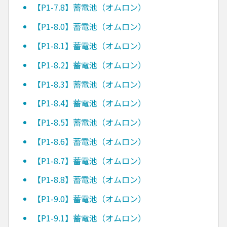
【P1-7.8】蓄電池（オムロン）
【P1-8.0】蓄電池（オムロン）
【P1-8.1】蓄電池（オムロン）
【P1-8.2】蓄電池（オムロン）
【P1-8.3】蓄電池（オムロン）
【P1-8.4】蓄電池（オムロン）
【P1-8.5】蓄電池（オムロン）
【P1-8.6】蓄電池（オムロン）
【P1-8.7】蓄電池（オムロン）
【P1-8.8】蓄電池（オムロン）
【P1-9.0】蓄電池（オムロン）
【P1-9.1】蓄電池（オムロン）