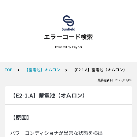
エラーコード検索
Powered by
Tayori
TOP
【蓄電池】オムロン
【E2-1.A】蓄電池（オムロン）
最終更新日 : 2025/03/06
【E2-1.A】蓄電池（オムロン）
【原因】
パワーコンディショナが異常な状態を検出