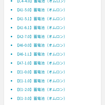
【C4-4.0】蓄電池（オムロン）
【A1-5.0】蓄電池（オムロン）
【A1-5.1】蓄電池（オムロン）
【A1-6.1】蓄電池（オムロン）
【A2-7.0】蓄電池（オムロン）
【A6-0.0】蓄電池（オムロン）
【A6-1.L】蓄電池（オムロン）
【A7-1.0】蓄電池（オムロン）
【E1-0.0】蓄電池（オムロン）
【E1-1.0】蓄電池（オムロン）
【E1-2.0】蓄電池（オムロン）
【E1-3.0】蓄電池（オムロン）