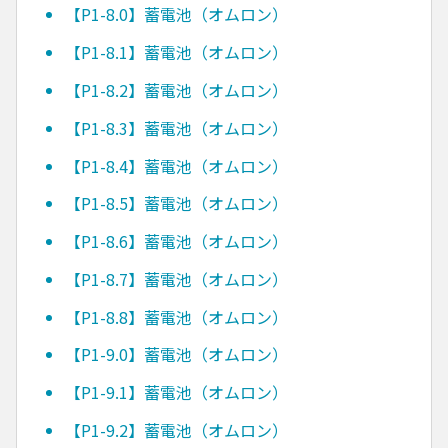
【P1-8.0】蓄電池（オムロン）
【P1-8.1】蓄電池（オムロン）
【P1-8.2】蓄電池（オムロン）
【P1-8.3】蓄電池（オムロン）
【P1-8.4】蓄電池（オムロン）
【P1-8.5】蓄電池（オムロン）
【P1-8.6】蓄電池（オムロン）
【P1-8.7】蓄電池（オムロン）
【P1-8.8】蓄電池（オムロン）
【P1-9.0】蓄電池（オムロン）
【P1-9.1】蓄電池（オムロン）
【P1-9.2】蓄電池（オムロン）