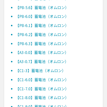
【P8-5.6】蓄電池（オムロン）
【P8-6.0】蓄電池（オムロン）
【P8-6.1】蓄電池（オムロン）
【P8-6.2】蓄電池（オムロン）
【P8-6.3】蓄電池（オムロン）
【A3-0.0】蓄電池（オムロン）
【A3-0.7】蓄電池（オムロン）
【C1-3】蓄電池（オムロン）
【C1-6.0】蓄電池（オムロン）
【C1-7.0】蓄電池（オムロン）
【C1-8.0】蓄電池（オムロン）
【C1-9.0】蓄電池（オムロン）