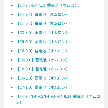
【E4-7.0/E4-7.1】蓄電池（オムロン）
【E4-7.F】蓄電池（オムロン）
【E3-2.0】蓄電池（オムロン）
【C3-3.0】蓄電池（オムロン）
【C6-6.0】蓄電池（オムロン）
【C6-8.0】蓄電池（オムロン）
【C6-B.0】蓄電池（オムロン）
【C6-D.0】蓄電池（オムロン）
【C6-E.0】蓄電池（オムロン）
【C7-1.0】蓄電池（オムロン）
【E4-9.F/E4-9.G/E4-9.H/E4-9.J】蓄電池（オムロ
ン）