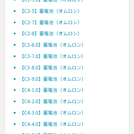
【C2-5】蓄電池（オムロン）
【C2-7】蓄電池（オムロン）
【C2-8】蓄電池（オムロン）
【C3-6.0】蓄電池（オムロン）
【C3-7.0】蓄電池（オムロン）
【C3-8.0】蓄電池（オムロン）
【C3-9.0】蓄電池（オムロン）
【C4-1.0】蓄電池（オムロン）
【C4-2.0】蓄電池（オムロン）
【C4-3.0】蓄電池（オムロン）
【C4-4.0】蓄電池（オムロン）