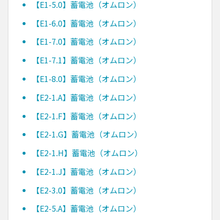
【E1-5.0】蓄電池（オムロン）
【E1-6.0】蓄電池（オムロン）
【E1-7.0】蓄電池（オムロン）
【E1-7.1】蓄電池（オムロン）
【E1-8.0】蓄電池（オムロン）
【E2-1.A】蓄電池（オムロン）
【E2-1.F】蓄電池（オムロン）
【E2-1.G】蓄電池（オムロン）
【E2-1.H】蓄電池（オムロン）
【E2-1.J】蓄電池（オムロン）
【E2-3.0】蓄電池（オムロン）
【E2-5.A】蓄電池（オムロン）