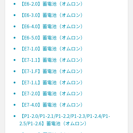
【E6-2.0】蓄電池（オムロン）
【E6-3.0】蓄電池（オムロン）
【E6-4.0】蓄電池（オムロン）
【E6-5.0】蓄電池（オムロン）
【E7-1.0】蓄電池（オムロン）
【E7-1.1】蓄電池（オムロン）
【E7-1.F】蓄電池（オムロン）
【E7-1.L】蓄電池（オムロン）
【E7-2.0】蓄電池（オムロン）
【E7-4.0】蓄電池（オムロン）
【P1-2.0/P1-2.1/P1-2.2/P1-2.3/P1-2.4/P1-
2.5/P1-2.6】蓄電池（オムロン）