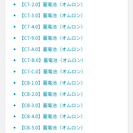
【C7-2.0】蓄電池（オムロン）
【C7-3.0】蓄電池（オムロン）
【C7-4.0】蓄電池（オムロン）
【C7-9.0】蓄電池（オムロン）
【C7-A.0】蓄電池（オムロン）
【C7-B.0】蓄電池（オムロン）
【C7-C.0】蓄電池（オムロン）
【C8-1.0】蓄電池（オムロン）
【C8-2.0】蓄電池（オムロン）
【C8-3.0】蓄電池（オムロン）
【C8-4.0】蓄電池（オムロン）
【C8-5.0】蓄電池（オムロン）