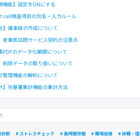
開機能】設定をONにする
st call検査項目の別名・入力ルール
会】議事録の作成について
】産業医訪問サービス契約の注意点
果PDFのデータ化期間について
】削除データの取り扱いについて
診管理機能の解約について
計】労基署集計機能の集計方法
康診断
# ストレスチェック
# 長時間労働
# 職場巡視
# 休職・