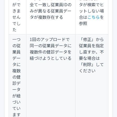
がで
全て一致し従業員IDの
タが検索でヒ
きま
みが異なる従業員デー
ットしない場
せん
タが複数存在する
合は
こちら
を
でし
参照
た
一つ
1回のアップロードで
「修正」から
の従
同一の従業員データに
従業員を指定
業員
複数件の健診データを
し直すか、不
デー
紐づけようとしている
要な場合は
タに
「削除」して
複数
ください
の健
診デ
ータ
が紐
づい
てい
ます