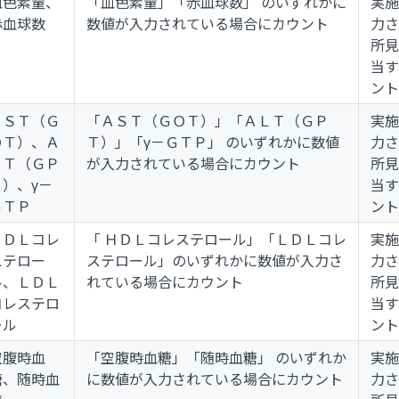
血色素量、
「血色素量」「赤血球数」 のいずれかに
実施
赤血球数
数値が入力されている場合にカウント
力さ
所見
当す
ント
ＡＳＴ（Ｇ
「ＡＳＴ（ＧＯＴ）」「ＡＬＴ（ＧＰ
実施
ＯＴ）、Ａ
Ｔ）」「γ－ＧＴＰ」 のいずれかに数値
力さ
ＬＴ（ＧＰ
が入力されている場合にカウント
所見
Ｔ）、γ－
当す
ＧＴＰ
ント
ＨＤＬコレ
「 ＨＤＬコレステロール」「ＬＤＬコレ
実施
ステロー
ステロール」のいずれかに数値が入力さ
力さ
ル、ＬＤＬ
れている場合にカウント
所見
コレステロ
当す
ール
ント
空腹時血
「空腹時血糖」「随時血糖」 のいずれか
実施
糖、随時血
に数値が入力されている場合にカウント
力さ