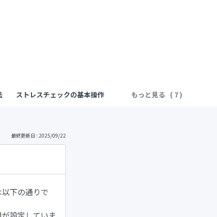
法
ストレスチェックの基本操作
もっと見る
最終更新日 : 2025/09/22
目は以下の通りで
llが設定していま