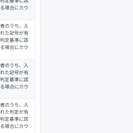
判定基準に該
る場合にカウ
者のうち、入
れた記号が有
判定基準に該
る場合にカウ
者のうち、入
れた記号が有
判定基準に該
る場合にカウ
者のうち、入
れた判定が有
判定基準に該
る場合にカウ