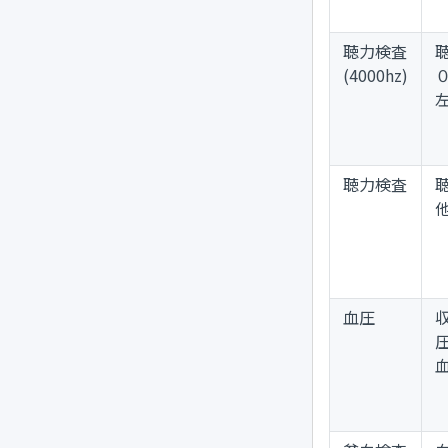
聴力検査
(4000hz)
０
聴力検査
血圧