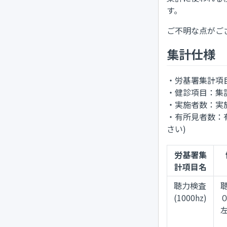
す。
ご不明な点がご
集計仕様
・労基署集計項
・健診項目：集
・実施者数：実
・有所見者数：
さい)
労基署集
計項目名
聴力検査
(1000hz)
０