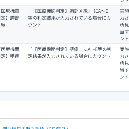
ント
【医療機関
「【医療機関判定】胸部Ｘ線」 にA～E
実施
判定】胸部
等の判定結果が入力されている場合にカ
力さ
Ｘ線
ウント
所見
当す
ント
【医療機関
「【医療機関判定】喀痰」にA～E等の判
実施
判定】喀痰
定結果が入力されている場合にカウント
力さ
所見
当す
ント
】健診結果の取込手順（CSV取込）