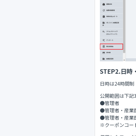
STEP2.
日時は24時間
公開範囲は下記
●管理者
●管理者・産業
●管理者・産業医
※クーポンコー