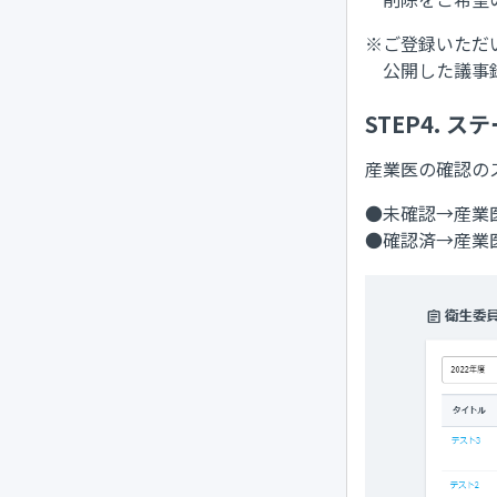
※ご登録いただ
公開した議事録
STEP4. 
産業医の確認の
●未確認→産業
●確認済→産業