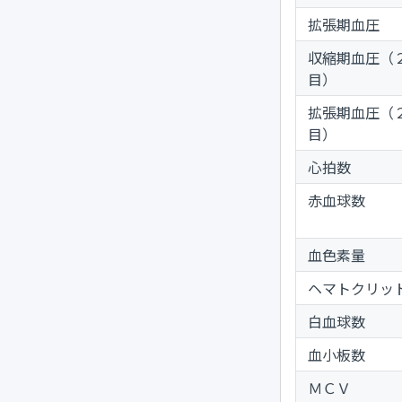
拡張期血圧
収縮期血圧（
目）
拡張期血圧（
目）
心拍数
赤血球数
血色素量
ヘマトクリッ
白血球数
血小板数
ＭＣＶ