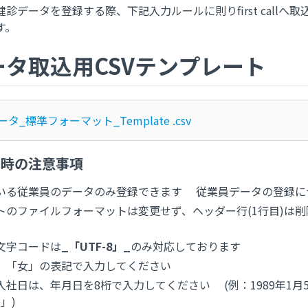
診データを登録する際、下記入力ルールに則りfirst callへ
す。
ータ取込用CSVテンプレート
タ_標準フォーマット_Template .csv
込時の注意事項
いる従業員のデータのみ登録できます 従業員データの登録に
トのファイルフォーマットは変更せず、ヘッダー行(1行目)は
文字コードは
_「UTF-8」_
のみ対応しております
」「女」の表記で入力してください
入社日は、年月日を8桁で入力してください (例：1989年1月
5」)