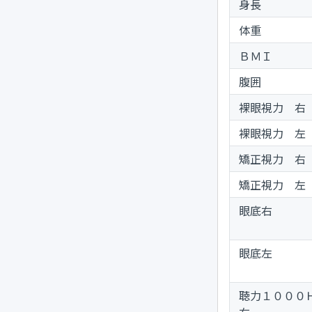
身長
体重
ＢＭＩ
腹囲
裸眼視力 右
裸眼視力 左
矯正視力 右
矯正視力 左
眼底右
眼底左
聴力１００
右