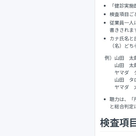
「健診実施
検査項目ご
従業員一人
書きされま
カナ氏名と
（名）どち
例）山田 太
山田 太郎 
ヤマダ タロ
山田 タロウ
ヤマダ 太郎
聴力は、「
と総合判定
検査項