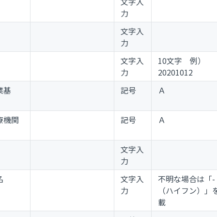
文字入
力
文字入
力
文字入
10文字 例）
力
20201012
業基
記号
Ａ
療機関
記号
Ａ
文字入
力
名
文字入
不明な場合は「-
力
（ハイフン）」
載