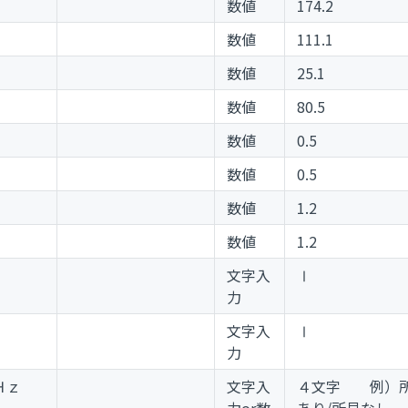
数値
174.2
数値
111.1
数値
25.1
数値
80.5
数値
0.5
数値
0.5
数値
1.2
数値
1.2
文字入
Ⅰ
力
文字入
Ⅰ
力
０Ｈｚ
文字入
４文字 例）
力or数
あり/所見なし