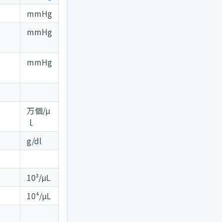
mmHg
mmHg
mmHg
万個/μ
ｌ
g/dl
10³/μL
10⁴/μL