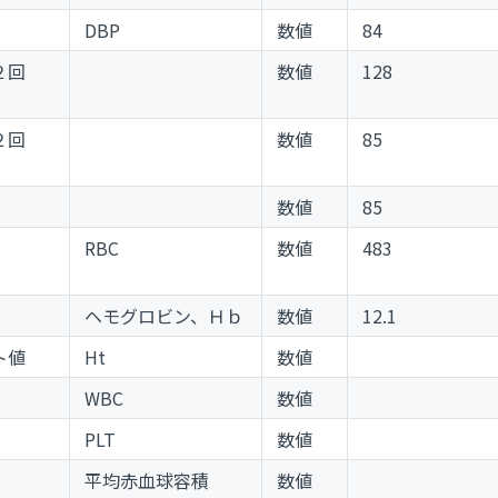
DBP
数値
84
２回
数値
128
２回
数値
85
数値
85
RBC
数値
483
ヘモグロビン、Ｈｂ
数値
12.1
ト値
Ht
数値
WBC
数値
PLT
数値
平均赤血球容積
数値