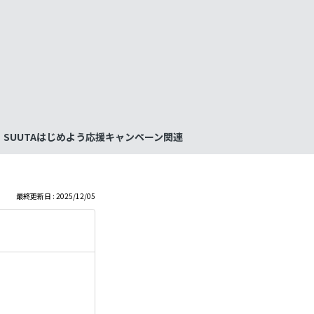
も
っ
と
見
SUUTAはじめよう応援キャンペーン関連
る
最終更新日 : 2025/12/05