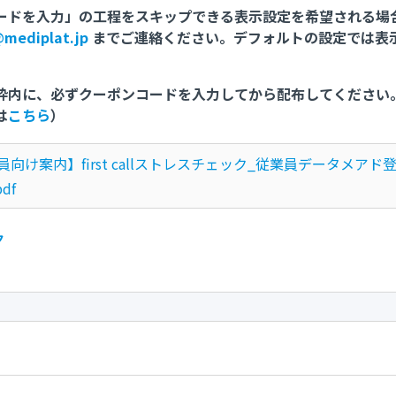
ドを入力」の工程をスキップできる表示設定を希望される場合はfir
@mediplat.jp
までご連絡ください。デフォルトの設定では表
枠内に、必ずクーポンコードを入力してから配布してください
は
こちら
）
員向け案内】first callストレスチェック_従業員データメアド
pdf
ク