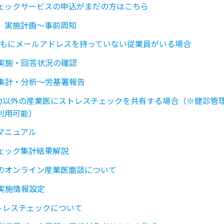
ェックサービスの申込がまだの方はこちら
】実施計画〜事前周知
ともにメールアドレスを持っていない従業員がいる場合
】実施・回答状況の確認
】集計・分析〜労基署報告
call契約以外の産業医にストレスチェックを共有する場合（※健診
利用可能）
マニュアル
ェック集計結果解説
のオンライン産業医面談について
】実施情報設定
allストレスチェックについて