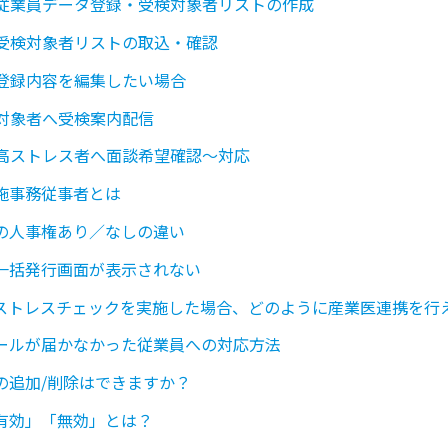
2】従業員データ登録・受検対象者リストの作成
3】受検対象者リストの取込・確認
】登録内容を編集したい場合
】対象者へ受検案内配信
7】高ストレス者へ面談希望確認～対応
施事務従事者とは
の人事権あり／なしの違い
一括発行画面が表示されない
ストレスチェックを実施した場合、どのように産業医連携を行
ールが届かなかった従業員への対応方法
の追加/削除はできますか？
有効」「無効」とは？