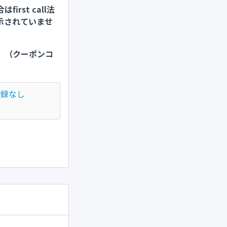
st call法
示されていませ
。（クーポンコ
登録なし