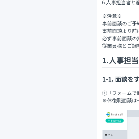
6.人事担当者と
※注意※
事前面談のご予
事前面談より前
必ず事前面談の
従業員様とご調
1.人事担
1-1. 面
①「フォームで
※休復職面談は