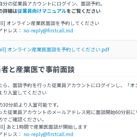
自分の従業員アカウントにログイン、面談予約。
の詳細は
従業員向けマニュアル
をご覧ください
t call] オンライン産業医面談を予約してください
アドレス：
no-reply@firstcall.md
st call] オンライン産業医面談を予約してください.pdf
担当者と産業医で事前面談
たら、面談予約を行った従業員アカウントにログインし、「オ
より入室してください
の30分前より入室可能です。
った従業員アカウントのメールアドレス宛に面談開始60分前に
のでご確認ください。
t call] あと1時間で産業医面談が開始します
アドレス：
no-reply@firstcall.md