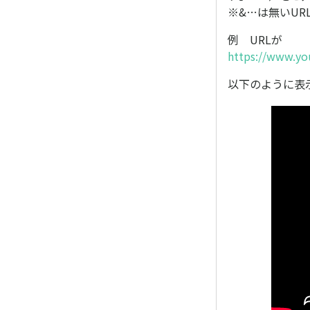
※&…は無いUR
例 URLが
https://www.y
以下のように表