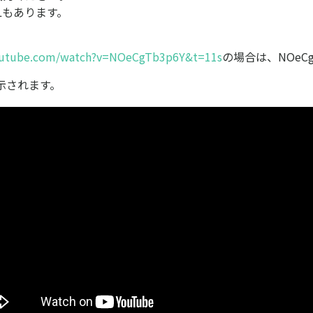
Lもあります。
outube.com/watch?v=NOeCgTb3p6Y&t=11s
の場合は、NOeCg
示されます。