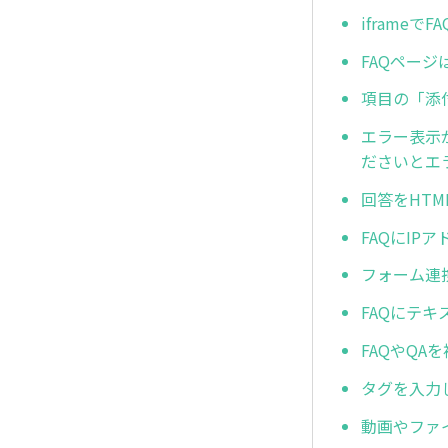
iframeで
FAQページ
項目の「添
エラー表示が
ださいとエ
回答をHT
FAQにIP
フォーム連
FAQにテ
FAQやQ
タグを入力
動画やファ