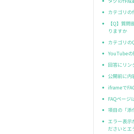
タグの作成
カテゴリの
【Q】質問
りますか
カテゴリの
YouTub
回答にリン
公開前に内
iframeで
FAQページ
項目の「添
エラー表示が
ださいとエ