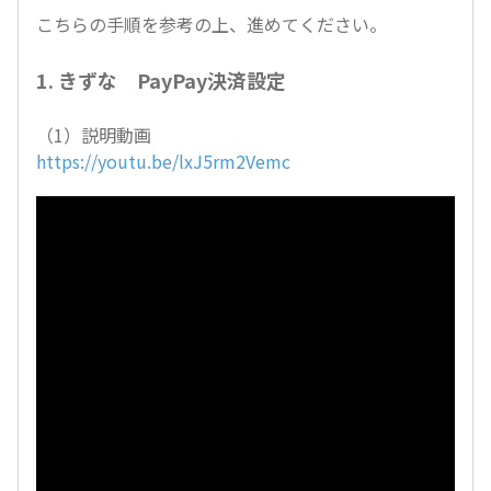
こちらの手順を参考の上、進めてください。
1. きずな PayPay決済設定
（1）説明動画
https://youtu.be/lxJ5rm2Vemc