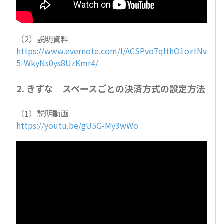
（2）説明資料
https://www.evernote.com/l/ACSPvo7qfthO1oztNv
5-WkyNs0ys8UzKmr4/
2. きずな スペースごとの決済方式の設定方法
（1）説明動画
https://youtu.be/gU5G-My3wWo