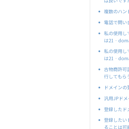
ば良いです
複数のハン
電話で問い
私の使用して
は21‐do
私の使用して
は21‐do
古物商許可
行してもら
ドメインの
汎用JPドメ
登録したド
登録したい
ることは可