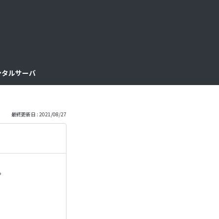
っ
と
見
レンタルサーバ
る
最終更新日 : 2021/08/27
。