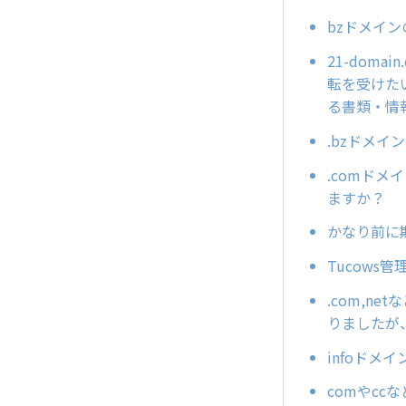
bzドメイ
21-doma
転を受けた
る書類・情
.bzドメイ
.comド
ますか？
かなり前に
Tucows
.com,
りましたが
infoドメ
comやc