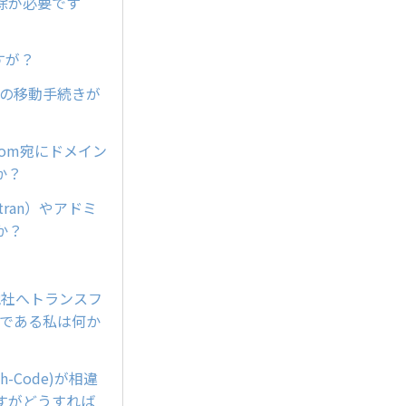
除が必要です
すが？
ンの移動手続きが
com宛にドメイン
か？
ran）やアドミ
か？
他社へトランスフ
トである私は何か
h-Code)が相違
すがどうすれば