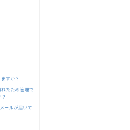
きますか？
が切れたため管理で
か？
内メールが届いて