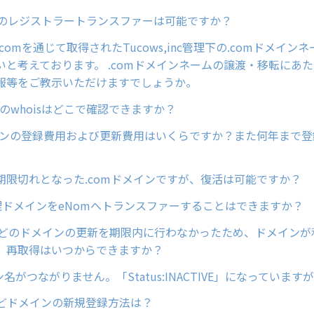
ンのレジストラートランスファーは可能ですか？
in.comを通じて取得されたTucows,inc管理下の.comドメイ
いと考えております。 .comドメインネームの譲渡・移転にあた
報等をご教示いただけますでしょうか。
ンのwhoisはどこで確認できますか？
メインの登録費用および更新費用はいくらですか？また何年まで
期限切れとなった.comドメインですが、復活は可能ですか？
管理ドメインをeNomへトランスファーすることはできますか？
netなどのドメインの更新を期限内に行わなかったため、ドメイン
、再取得はいつからできますか？
イン名がつながりません。「Status:INACTIVE」になっていま
cなどドメインの新規登録方法は？