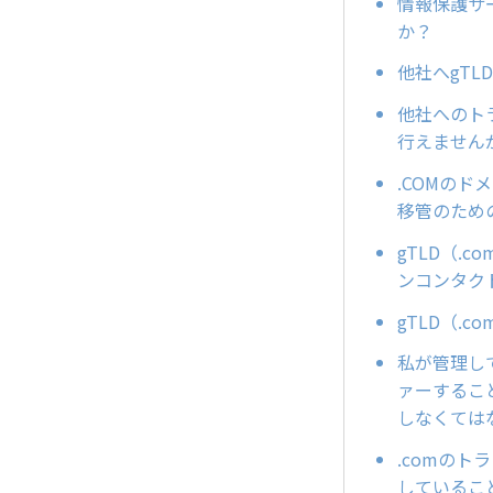
情報保護サ
か？
他社へgT
他社へのトラ
行えません
.COMのド
移管のため
gTLD（.
ンコンタク
gTLD（.
私が管理し
ァーすること
しなくては
.comのトラ
しているこ