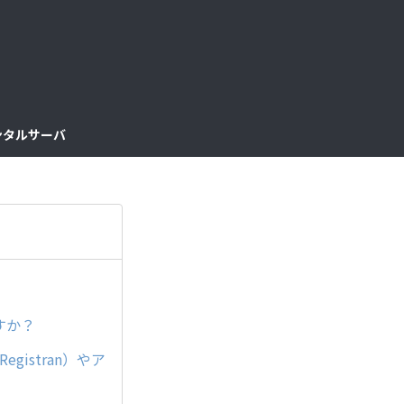
っ
と
見
レンタルサーバ
る
ますか？
gistran）やア