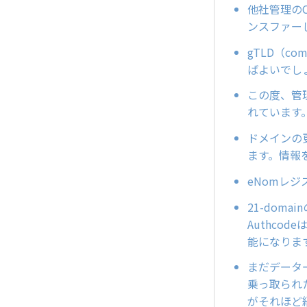
他社管理のC
ンスファー
gTLD（
ばよいでし
この度、管理
れています
ドメインの
ます。情報
eNomレ
21-dom
Authco
能になりま
まだデータ
乗っ取られ
がそれほど