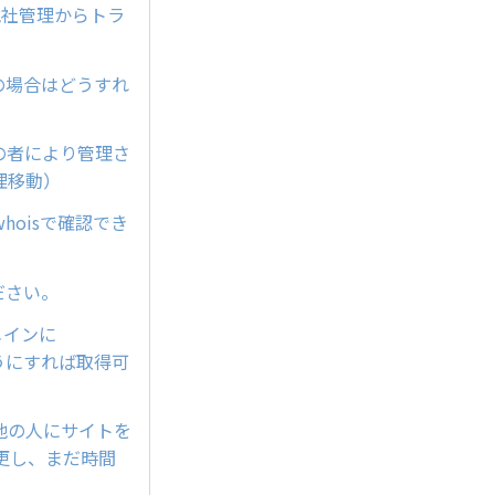
（他社管理からトラ
の場合はどうすれ
他の者により管理さ
理移動）
oisで確認でき
ださい。
メインに
ようにすれば取得可
他の人にサイトを
更し、まだ時間