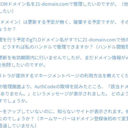
OMドメイン名を21-domain.comで管理したいのですが。
したい）
comドメイン）は更新する予定が無く、破棄する予定ですが、 そ
ょうか？
を行う予定のgTLDドメイン名がすでに21-domain.comで
。どうすれば私のハンドルで管理できますか？（ハンドル間管
更新を有効期限内に行いませんでしたが、まだドメイン情報がwh
を削除したいのですが。
ジストラが提供するマネージメントページの利用方法を教えてく
ainの管理画面より、AuthCodeの取得を試みたところ、「該当ド
deはありません。」というメッセージが表示されました。 どの
すでしょうか。
ーをアップしていないのに、知らないサイトが表示されます。
たのでしょうか？（ネームサーバーはドメイン登録後初めて変
経過していません）