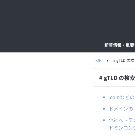
新着情報・重要
TOP
# gTLD 
# gTLD の検
.comな
ドメインの「a
他社へトラン
ドミンコン