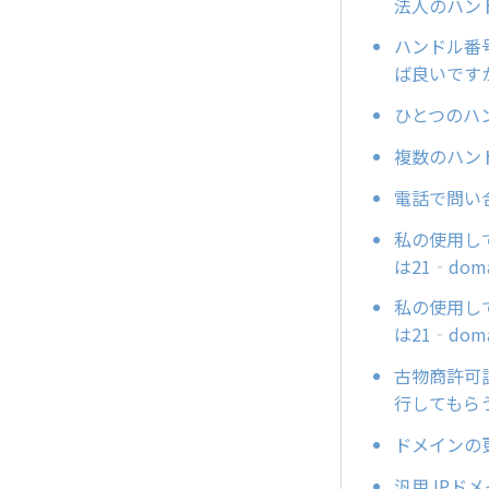
法人のハン
ハンドル番
ば良いです
ひとつのハ
複数のハン
電話で問い
私の使用して
は21‐do
私の使用して
は21‐do
古物商許可
行してもら
ドメインの
汎用JPドメ