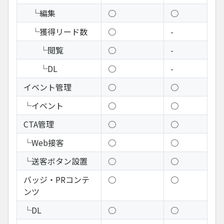
└編集
○
○
└獲得リード数
○
-
└閲覧
○
-
└DL
○
-
イベント管理
○
○
└イベント
○
○
CTA管理
○
○
└Web接客
○
○
└送客ボタン設置
○
○
バッジ・PRコンテ
○
○
ンツ
└DL
○
○