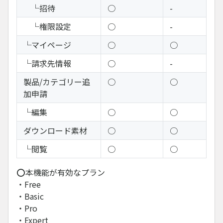
└招待
○
-
└権限設定
○
-
└マイページ
○
○
└請求先情報
○
-
製品/カテゴリー追
○
○
加申請
└編集
○
○
ダウンロード素材
○
○
└閲覧
○
○
⭕本機能が有効なプラン
・Free
・Basic
・Pro
・Expert