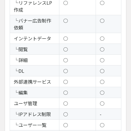
└リファレンスLP
○
○
作成
└バナー広告制作
○
○
依頼
インテントデータ
○
○
└閲覧
○
○
└詳細
○
○
└DL
○
○
外部連携サービス
○
○
└編集
○
○
ユーザ管理
○
○
└IPアドレス制限
○
-
└ユーザー一覧
○
○