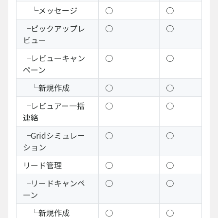
└メッセージ
○
○
└ピックアップレ
○
○
ビュー
└レビューキャン
○
○
ペーン
└新規作成
○
○
└レビュアー一括
○
○
連絡
└Gridシミュレー
○
○
ション
リード管理
○
○
└リードキャンペ
○
○
ーン
└新規作成
○
○