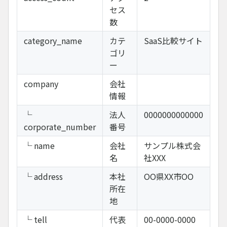
セス
数
category_name
カテ
SaaS比較サイト
ゴリ
ー
company
会社
情報
└
法人
0000000000000
corporate_number
番号
└ name
会社
サンプル株式会
名
社XXX
└ address
本社
OO県XX市OO
所在
地
└ tell
代表
00-0000-0000