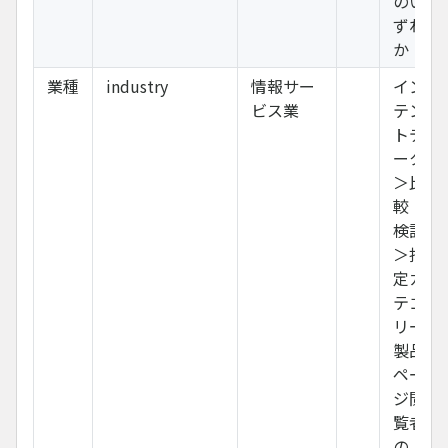
のい
ずれ
か
業種
industry
情報サー
イン
ビス業
テン
トデ
ータ
＞比
較・
検討
＞指
定カ
テゴ
リー
製品
ペー
ジ閲
覧者
の