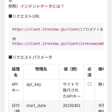
る
参照）
インテントデータとは？
■リクエストURL
https://client.itreview.jp/client/
[プロダクト名]/web_a
https://client.itreview.jp/client/itreview/web_ap
■リクエストパラメータ
論理
物理名
値（例）
必
備考
名
須
API
api_key
サイトで
○
無し
キー
発行され
たAPIキー
日付
start_date
20250401
半角
（開
数値