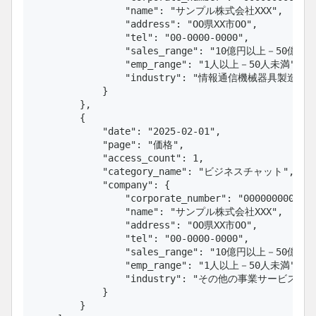
                "name": "サンプル株式会社XXX",

                "address": "OO県XX市OO",

                "tel": "00-0000-0000",

                "sales_range": "10億円以上－50億円未
                "emp_range": "1人以上－50人未満",

                "industry": "情報通信機械器具製造業 "
            }

        },

        {

            "date": "2025-02-01",

            "page": "価格",

            "access_count": 1,

            "category_name": "ビジネスチャット",

            "company": {

                "corporate_number": "0000000000000
                "name": "サンプル株式会社XXX",

                "address": "OO県XX市OO",

                "tel": "00-0000-0000",

                "sales_range": "10億円以上－50億円未
                "emp_range": "1人以上－50人未満",

                "industry": "その他の事業サービス業"

            }

        }
