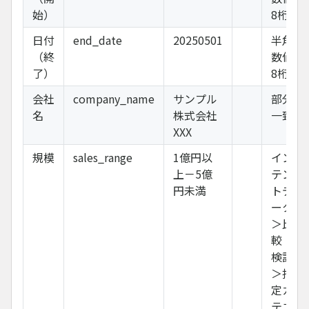
始）
8桁
日付
end_date
20250501
半角
（終
数値
了）
8桁
会社
company_name
サンプル
部分
名
株式会社
一致
XXX
規模
sales_range
1億円以
イン
上－5億
テン
円未満
トデ
ータ
＞比
較・
検討
＞指
定カ
テゴ