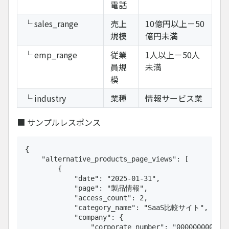
電話
└ sales_range
売上
10億円以上－50
規模
億円未満
└ emp_range
従業
1人以上－50人
員規
未満
模
└ industry
業種
情報サービス業
■ サンプルレスポンス
{

    "alternative_products_page_views": [

        {

            "date": "2025-01-31",

            "page": "製品情報",

            "access_count": 2,

            "category_name": "SaaS比較サイト",

            "company": {

                "corporate_number": "0000000000000