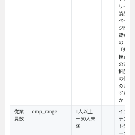
リー
製品
ペー
ジ閲
覧者
の
「規
模」
の選
択肢
の値
のい
ずれ
か
従業
emp_range
1人以上
イン
員数
－50人未
テン
満
トデ
ータ