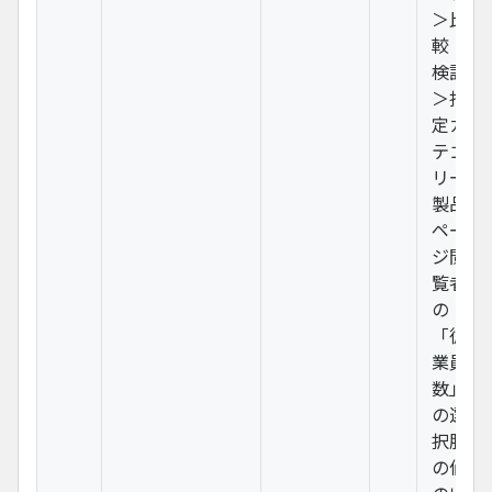
＞比
較・
検討
＞指
定カ
テゴ
リー
製品
ペー
ジ閲
覧者
の
「従
業員
数」
の選
択肢
の値