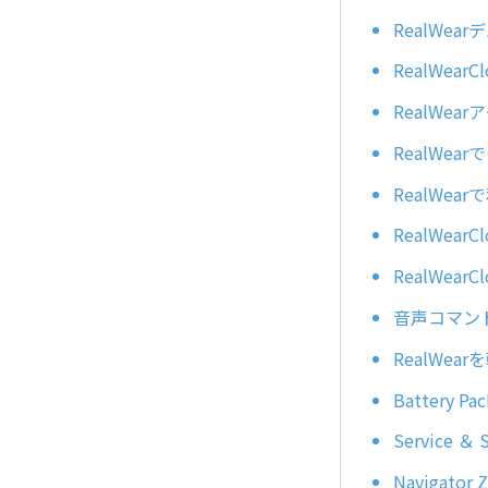
RealWe
RealWea
RealWe
RealWe
RealWe
RealWe
RealWe
音声コマン
RealWe
Battery
Service
Navigator