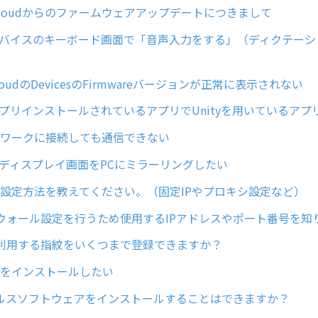
ar Cloudからのファームウェアアップデートにつきまして
earデバイスのキーボード画面で「音声入力をする」（ディクテー
rCloudのDevicesのFirmwareバージョンが正常に表示されない
arにプリインストールされているアプリでUnityを用いているア
ットワークに接続しても通信できない
arのディスプレイ画面をPCにミラーリングしたい
詳細設定方法を教えてください。（固定IPやプロキシ設定など）
ウォール設定を行うため使用するIPアドレスやポート番号を知
利用する指紋をいくつまで登録できますか？
明書をインストールしたい
ルスソフトウェアをインストールすることはできますか？