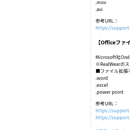
.mov
.avi
参考URL：
https://suppor
【Officeフ
Microsoft社
※RealWea
■ファイル拡張
.word
.excel
.power point
参考URL：
https://suppor
https://suppor