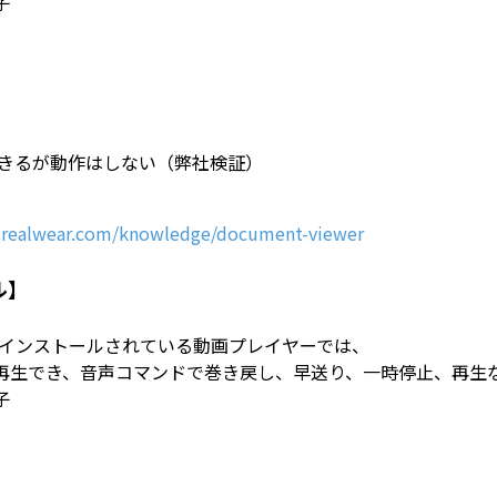
子
示はできるが動作はしない（弊社検証）
t.realwear.com/knowledge/document-viewer
ル】
に標準インストールされている動画プレイヤーでは、
再生でき、音声コマンドで巻き戻し、早送り、一時停止、再生
子