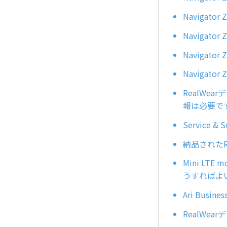
Naviga
Navigat
Navigat
Naviga
RealWear
報は必要で
Service
納品されたR
Mini LT
うすればよ
Ari Busi
RealWe