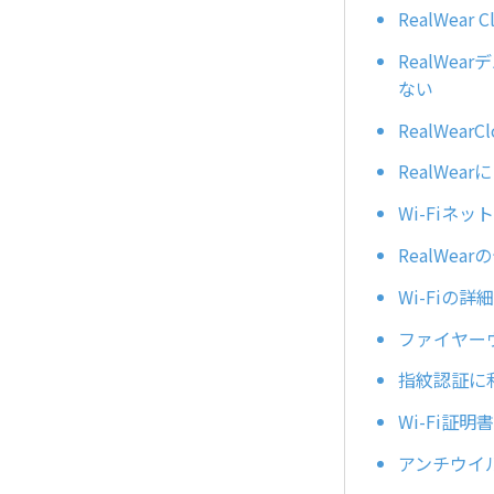
RealWe
RealW
ない
RealWea
RealWe
Wi-Fiネ
RealWe
Wi-Fiの
ファイヤー
指紋認証に
Wi-Fi証
アンチウイ