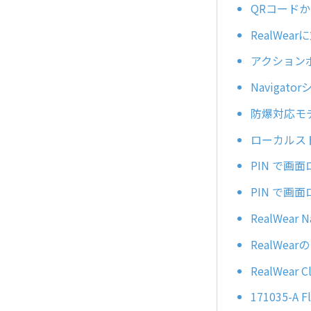
QRコードか
RealWea
アクション
Naviga
防爆対応モデ
ローカルス
PIN で画
PIN で画
RealWea
RealWe
RealWe
171035-A