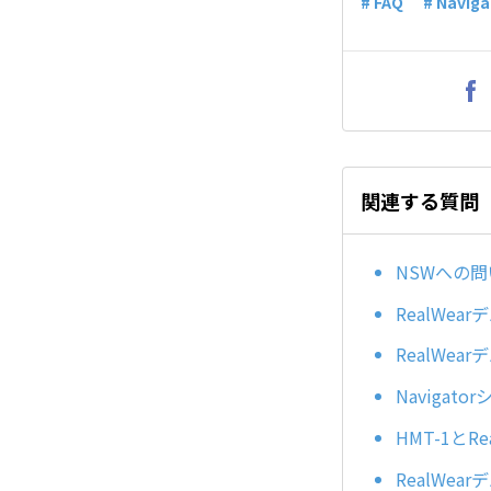
# FAQ
# Naviga
関連する質問
NSWへの
RealWe
RealWe
Naviga
HMT-1とR
RealWe