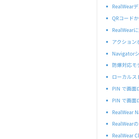
RealWe
QRコードか
RealWea
アクション
Naviga
防爆対応モデ
ローカルス
PIN で画
PIN で画
RealWea
RealWe
RealWe