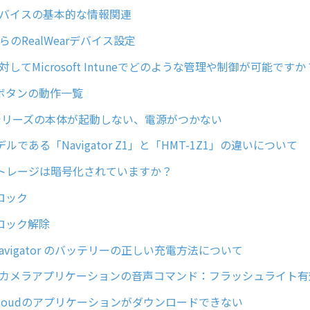
arデバイスの基本的な情報関連
らのRealWearデバイス設定
rに対してMicrosoft Intuneでどのような管理や制御が可能ですか
ボタンの動作一覧
torシリーズの本体が起動しない、電源がつかない
ルである「Navigator Z1」と「HMT-1Z1」の違いについて
トレージは暗号化されていますか？
面ロック
面ロック解除
r Navigator のバッテリーの正しい充電方法について
arのカメラアプリケーションの音声コマンド：フラッシュライト有
ar Cloudのアプリケーションがダウンロードできない