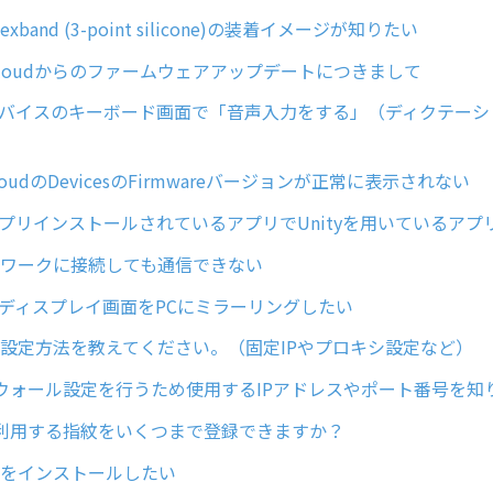
 Flexband (3-point silicone)の装着イメージが知りたい
ar Cloudからのファームウェアアップデートにつきまして
earデバイスのキーボード画面で「音声入力をする」（ディクテー
rCloudのDevicesのFirmwareバージョンが正常に表示されない
arにプリインストールされているアプリでUnityを用いているア
ットワークに接続しても通信できない
arのディスプレイ画面をPCにミラーリングしたい
詳細設定方法を教えてください。（固定IPやプロキシ設定など）
ウォール設定を行うため使用するIPアドレスやポート番号を知
利用する指紋をいくつまで登録できますか？
明書をインストールしたい