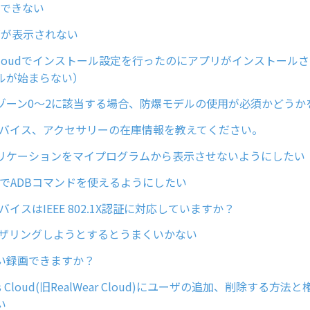
接続できない
画面が表示されない
ar Cloudでインストール設定を行ったのにアプリがインストール
ルが始まらない）
ゾーン0～2に該当する場合、防爆モデルの使用が必須かどうか
arデバイス、アクセサリーの在庫情報を教えてください。
リケーションをマイプログラムから表示させないようにしたい
s11でADBコマンドを使えるようにしたい
rデバイスはIEEE 802.1X認証に対応していますか？
でテザリングしようとするとうまくいかない
い録画できますか？
iness Cloud(旧RealWear Cloud)にユーザの追加、削除する
い