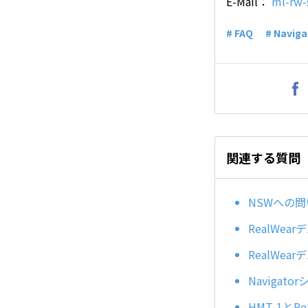
E-Mail：
ml-rw-
# FAQ
# Naviga
関連する質問
NSWへの
RealWe
RealWe
Naviga
HMT-1とR