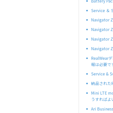
Battery
Service
Navigator
Naviga
Navigat
Navigat
RealWear
報は必要で
Service
納品されたR
Mini LT
うすればよ
Ari Busi