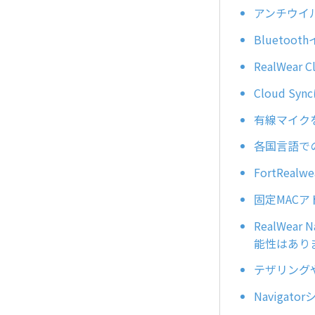
アンチウイ
Blueto
RealWea
Cloud 
有線マイク
各国言語で
FortRea
固定MAC
RealWea
能性はあり
テザリングや
Naviga