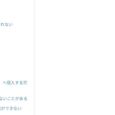
ルされない
部分）へ侵入する可
できないことがある
送ができない