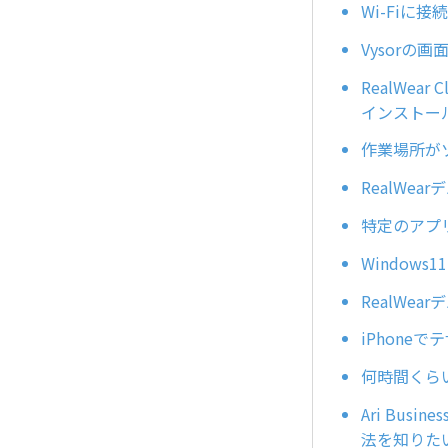
Wi-Fiに
Vysorの
RealWe
インストー
作業場所が
RealWe
特定のアプ
Window
RealWea
iPhone
何時間くら
Ari Bus
法を知りた