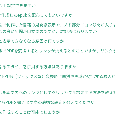
個以上設定できますか
erで作成したepubを配布してもよいですか
型で制作した書籍の見開き表示で、ノド部分に白い隙間が入り
この白い隙間が目立つのですが、対処法はありますか
と表示できなくなる原因は何ですか
版でPDFを変換するとリンクが消えるとのことですが、リンク
なるスタイルを併用する方法はありますか
でEPUB（フィックス型）変換時に画質や色味が劣化する原因
しを本文内へのリンクとしてクリッカブル設定する方法を教え
ratorからPDFを書き出す際の適切な設定を教えてください
を作成することは可能でしょうか