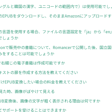
ングルと韓国の漢字、ユニコードの範囲内で）は使用可能でし
専用のEPUBをダウンロードし、そのままAmazonにアップロー
の言語を使用する場合、ファイルの言語設定を「ja」から「en
でしょうか
zonで販売中の書籍について、Romancerで公開した後、国立
みをすることは可能でしょうか
erで右綴じの電子書籍は作成可能ですか
キストの扉を作成する方法を教えてください
だけEPUB変換したい場合の料金を教えてください
rで見た時、画像がぼやけて見える
EPUB変換後、画像の文字が粗く表示される理由は何ですか
てサポートを受けることはできますか