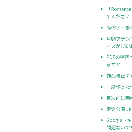
「Roma
てください
簡体字・繁
月額プランで
イズが15
PDFの特
ますか
作品修正す
一度作った
目次内に画
限定公開U
Google
問題ないで