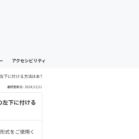
も
っ
と
見
ー
アクセシビリティ
る
左下に付ける方法はありますか
最終更新日 : 2024/12/11
の左下に付ける
の形式をご使用く