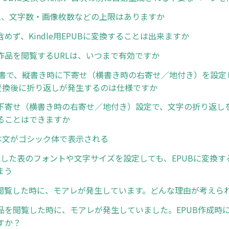
に、文字数・画像枚数などの上限はありますか
めず、Kindle用EPUBに変換することは出来ますか
作品を閲覧するURLは、いつまで有効ですか
rd文書で、縦書き時に下寄せ（横書き時の右寄せ／地付き）を設
er変換後に折り返しが発生するのは仕様ですか
下寄せ（横書き時の右寄せ／地付き）設定で、文字の折り返し
ることはできますか
dで本文がゴシック体で表示される
作成した表のフォントや文字サイズを設定しても、EPUBに変換
まう
で閲覧した時に、モアレが発生しています。どんな理由が考えら
品を閲覧した時に、モアレが発生していました。EPUB作成時
すか？