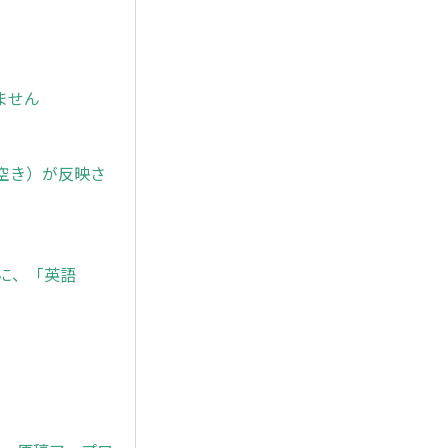
ません
空き）が反映さ
に、「英語