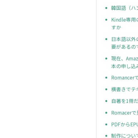
韓国語（ハ
Kindle
すか
日本語以外
要があるの
現在、Ama
本の申し込
Romanc
横書きでテ
自著を1冊
Romace
PDFから
制作につい