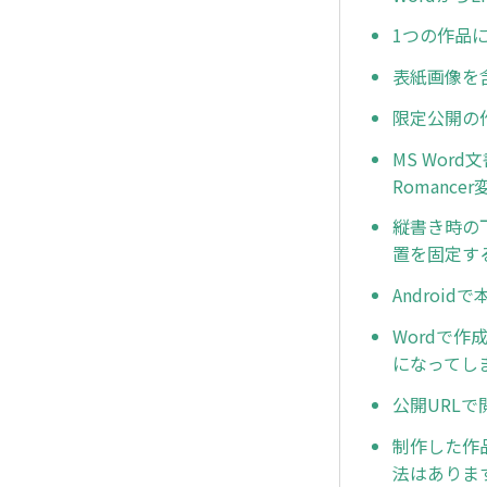
1つの作品
表紙画像を含
限定公開の
MS Wo
Romanc
縦書き時の
置を固定す
Androi
Wordで
になってし
公開URL
制作した作
法はありま