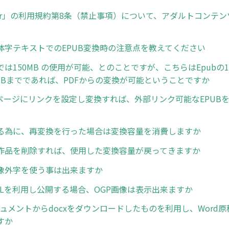
ncer」の利用規約第8条（禁止事項）について、アダルトコンテ
体字テキストでのEPUB変換時の注意点を教えてください
は150MB の使用が可能、とのことですが、こちらはEpubの
0MBまでであれば、PDFからの変換が可能ということですか
定ページにリンクを設定し変換すれば、外部リンク可能なEPUB
る為に、再変換を行った場合は変換容量を消費しますか
作品を削除すれば、使用した変換容量が戻ってきますか
像外字を使う事は出来ますか
RLを利用し公開する場合、OGP画像は表示出来ますか
ドキュメントからdocxをダウンロードしたものを利用し、Word
すか