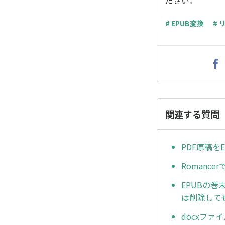
ださい。
# EPUB変換
# 
関連する質問
PDF原稿を
Roman
EPUBの巻
は削除して
docxファ