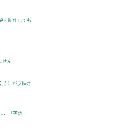
原稿を制作しても
ません
空き）が反映さ
に、「英語