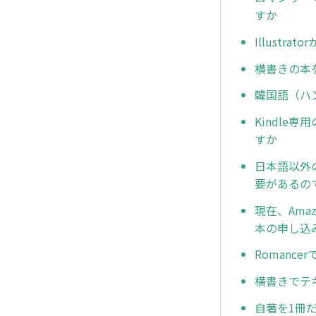
すか
Illust
横書きの本
韓国語（ハ
Kindle
すか
日本語以外
要があるの
現在、Ama
本の申し込
Romanc
横書きでテ
自著を1冊