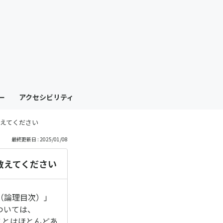
も
っ
と
見
ー
アクセシビリティ
る
えてください
最終更新日 : 2025/01/08
教えてください
（論理目次）」
ついては、
ことはほとんどあ