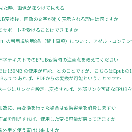
rで見た時、画像がぼやけて見える
EPUB変換後、画像の文字が粗く表示される理由は何ですか
てサポートを受けることはできますか
ncer」の利用規約第8条（禁止事項）について、アダルトコンテ
体字テキストでのEPUB変換時の注意点を教えてください
は150MB の使用が可能、とのことですが、こちらはEpubの
0MBまでであれば、PDFからの変換が可能ということですか
定ページにリンクを設定し変換すれば、外部リンク可能なEPUB
る為に、再変換を行った場合は変換容量を消費しますか
作品を削除すれば、使用した変換容量が戻ってきますか
像外字を使う事は出来ますか