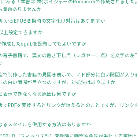
末にある『本書は(株)ボイジャーのRomancerで作成されまし
も問題ありませんか
イルからEPUB変換時の文字化け対策はありますか
個以上設定できますか
erで作成したepubを配布してもよいですか
の電子書籍で、漢文の書き下し点（レ点や一二点）を文字の左
か
型で制作した書籍の見開き表示で、ノド部分に白い隙間が入り
この白い隙間が目立つのですが、対処法はありますか
と表示できなくなる原因は何ですか
版でPDFを変換するとリンクが消えるとのことですが、リンク
なるスタイルを併用する方法はありますか
でEPUB（フィックス型）変換時に画質や色味が劣化する原因