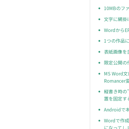
10MBの
文字に網掛
Wordか
1つの作品
表紙画像を含
限定公開の
MS Wo
Romanc
縦書き時の
置を固定す
Androi
Wordで
になってし