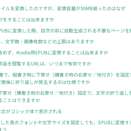
ファイルを変換したのですが、変換容量が50MB減ったのはなぜ
けをすることは出来ますか
らEPUBに変換した際、目次の前に自動生成される不要なページ
に、文字数・画像枚数などの上限はありますか
めず、Kindle用EPUBに変換することは出来ますか
作品を閲覧するURLは、いつまで有効ですか
rd文書で、縦書き時に下寄せ（横書き時の右寄せ／地付き）を設
er変換後に折り返しが発生するのは仕様ですか
下寄せ（横書き時の右寄せ／地付き）設定で、文字の折り返し
ることはできますか
dで本文がゴシック体で表示される
作成した表のフォントや文字サイズを設定しても、EPUBに変換
まう