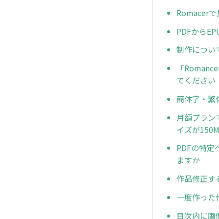
Romace
PDFから
制作につい
「Roma
てください
簡体字・繁
月額プランで
イズが15
PDFの特
ますか
作品修正す
一度作った
目次内に画