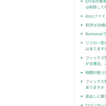
EPUBの巻
は削除して
docxファ
目次は20
Romanc
リフロー型
はあります
フィックス
がる場合、
時間が経つ
フィックス
ありますか
見出しに異
ロマンサー