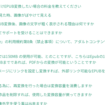
だけEPUB変換したい場合の料金を教えてください
rで見た時、画像がぼやけて見える
EPUB変換後、画像の文字が粗く表示される理由は何ですか
てサポートを受けることはできますか
ncer」の利用規約第8条（禁止事項）について、アダルトコンテ
は150MB の使用が可能、とのことですが、こちらはEpubの
0MBまでであれば、PDFからの変換が可能ということですか
定ページにリンクを設定し変換すれば、外部リンク可能なEPUB
る為に、再変換を行った場合は変換容量を消費しますか
作品を削除すれば、使用した変換容量が戻ってきますか
像外字を使う事は出来ますか