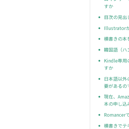
すか
目次の見出
Illust
横書きの本
韓国語（ハ
Kindle
すか
日本語以外
要があるの
現在、Ama
本の申し込
Romanc
横書きでテ