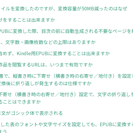
ファイルを変換したのですが、変換容量が50MB減ったのはなぜ
けをすることは出来ますか
らEPUBに変換した際、目次の前に自動生成される不要なページ
に、文字数・画像枚数などの上限はありますか
めず、Kindle用EPUBに変換することは出来ますか
作品を閲覧するURLは、いつまで有効ですか
rd文書で、縦書き時に下寄せ（横書き時の右寄せ／地付き）を設
er変換後に折り返しが発生するのは仕様ですか
下寄せ（横書き時の右寄せ／地付き）設定で、文字の折り返し
ることはできますか
dで本文がゴシック体で表示される
作成した表のフォントや文字サイズを設定しても、EPUBに変換
まう