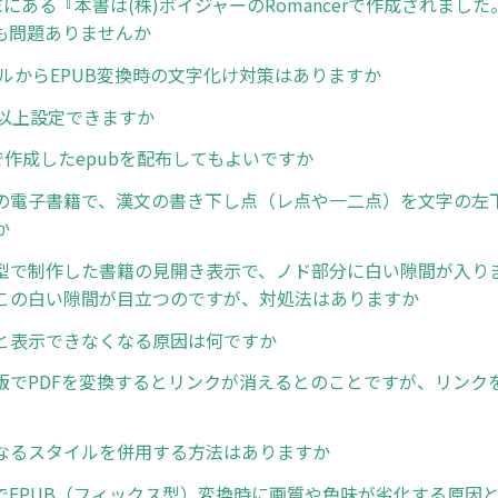
末にある『本書は(株)ボイジャーのRomancerで作成されまし
も問題ありませんか
イルからEPUB変換時の文字化け対策はありますか
個以上設定できますか
erで作成したepubを配布してもよいですか
の電子書籍で、漢文の書き下し点（レ点や一二点）を文字の左
か
型で制作した書籍の見開き表示で、ノド部分に白い隙間が入り
この白い隙間が目立つのですが、対処法はありますか
と表示できなくなる原因は何ですか
版でPDFを変換するとリンクが消えるとのことですが、リンク
なるスタイルを併用する方法はありますか
でEPUB（フィックス型）変換時に画質や色味が劣化する原因