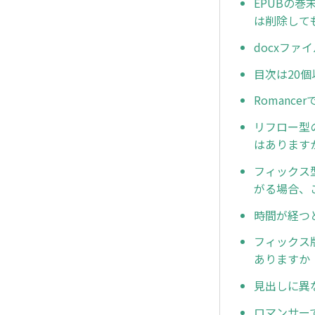
EPUBの巻
は削除して
docxファ
目次は20
Romanc
リフロー型
はあります
フィックス
がる場合、
時間が経つ
フィックス
ありますか
見出しに異
ロマンサー