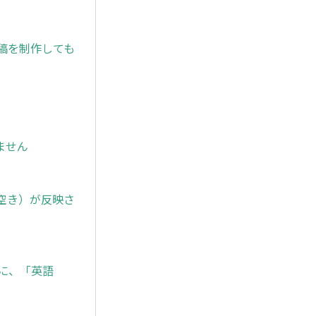
原稿を制作しても
ません
空き）が反映さ
に、「英語