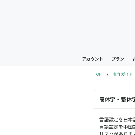
アカウント
プラン
TOP
制作ガイド
簡体字・繁体
言語設定を日本
言語設定を中国
リスクがありま