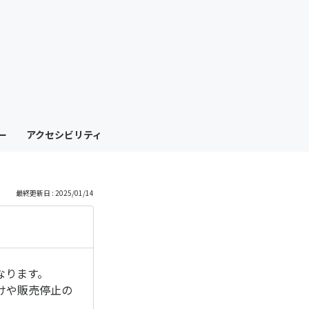
も
っ
と
見
ー
アクセシビリティ
る
最終更新日 : 2025/01/14
なります。
けや販売停止の