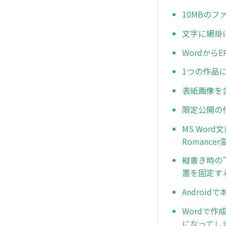
10MBの
文字に網掛
Wordか
1つの作品
表紙画像を含
限定公開の
MS Wo
Romanc
縦書き時の
置を固定す
Androi
Wordで
になってし