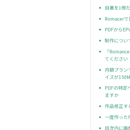
自著を1冊
Romace
PDFから
制作につい
「Roma
てください
月額プランで
イズが15
PDFの特
ますか
作品修正す
一度作った
目次内に画