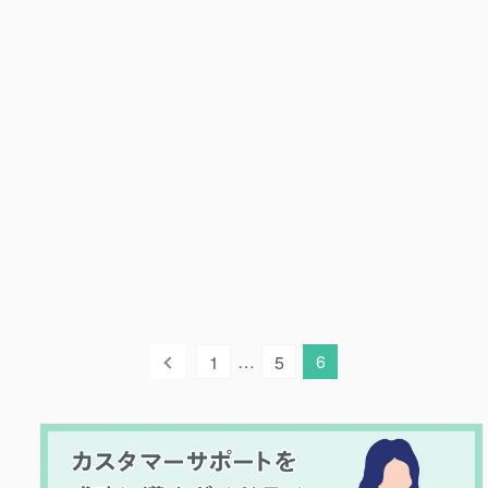
…
6
1
5