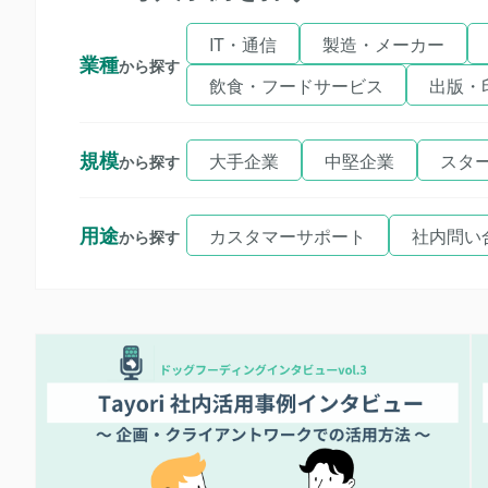
IT・通信
製造・メーカー
業種
から探す
飲食・フードサービス
出版・
規模
大手企業
中堅企業
スタ
から探す
用途
カスタマーサポート
社内問い
から探す