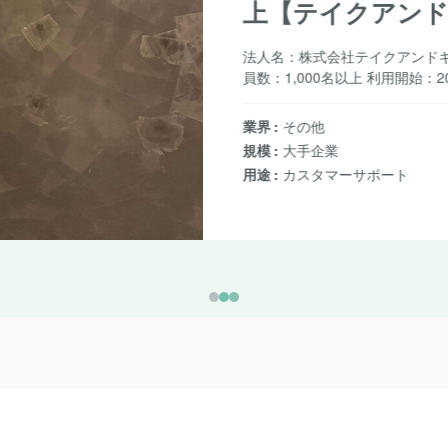
づくり
会社名：GM
1,000名以上
業界
IT・通
規模
大手企
用途
社内問