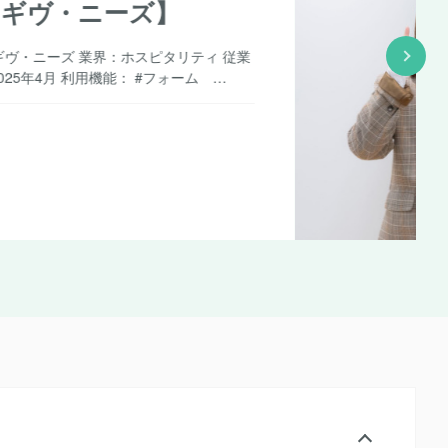
【GMOインターネット】
Oインターネット株式会社 業界：情報通信 従業員数：
 利用開始：2022年3月 活用機能： フォーム | FAQ GM…
信
業
い合わせ