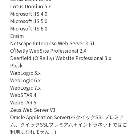
Lotus Domino 5.x
Microsoft IIS 4.0
Microsoft IIS 5.0
Microsoft IIS 6.0
Ensim
Netscape Enterprise Web Server 3.51
O'Reilly WebSite Professional 2.X
Deerfield (O'Reilly) Website Professional 3.x
Plesk
WebLogic 5.x
WebLogic 6.x
WebLogic 7.x
WebSTAR 4
WebSTAR 5
Zeus Web Server V3
Oracle Application Server(※クイックSSLプレミア
ム、クイックSSLプレミアム＋イントラネットではご
利用になれません。)