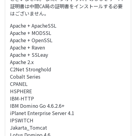
証明書は中間CA局の証明書をインストールする必要
はございません。
Apache + ApacheSSL
Apache + MODSSL
Apache + OpenSSL
Apache + Raven
Apache + SSLeay
Apache 2.x
C2Net Stronghold
Cobalt Series
CPANEL
HSPHERE
IBM-HTTP
IBM Domino Go 4.6.2.6+
iPlanet Enterprise Server 4.1
IPSWITCH
Jakarta_Tomcat
Lotus Domino 4.6