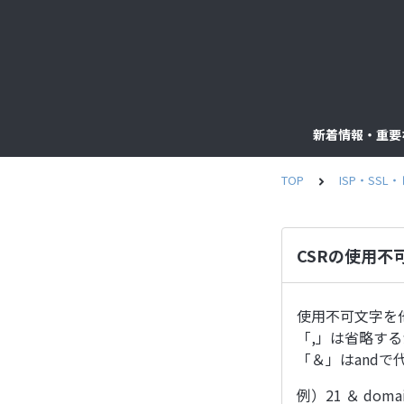
新着情報・重要
TOP
ISP・SS
CSRの使用
使用不可文字を
「,」は省略す
「＆」はandで
例）21 ＆ domain 