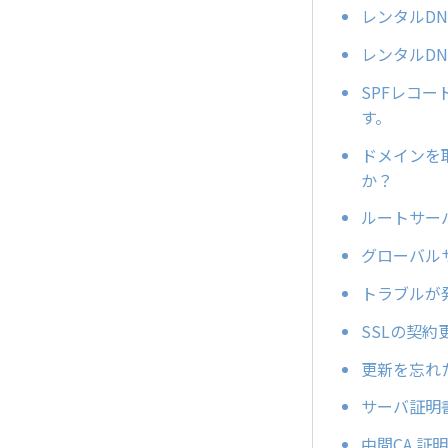
レンタルD
レンタルD
SPFレコ
す。
ドメインを
か？
ルートサー
グローバル
トラブルが
SSLの契
更新を忘れ
サーバ証明
中間CA 