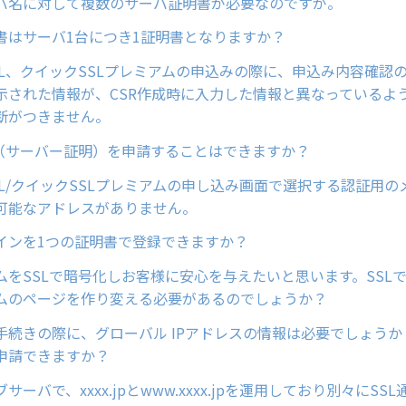
バ名に対して複数のサーバ証明書が必要なのですが。
書はサーバ1台につき1証明書となりますか？
L、クイックSSLプレミアムの申込みの際に、申込み内容確認の画面
示された情報が、CSR作成時に入力した情報と異なっているよ
断がつきません。
L（サーバー証明）を申請することはできますか？
SL/クイックSSLプレミアムの申し込み画面で選択する認証用の
可能なアドレスがありません。
インを1つの証明書で登録できますか？
ムをSSLで暗号化しお客様に安心を与えたいと思います。SSL
ムのページを作り変える必要があるのでしょうか？
手続きの際に、グローバル IPアドレスの情報は必要でしょうか
申請できますか？
サーバで、xxxx.jpとwww.xxxx.jpを運用しており別々にS