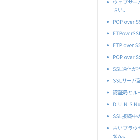
ウェブサー
さい。
POP ov
FTPove
FTP ov
POP ov
SSL通信
SSLサー
認証局とル
D-U-N-S 
SSL接続
古いブラウ
せん。