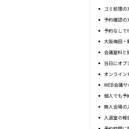
ゴミ処理の
予約確認の
予約なしで
大阪梅田・
会議室料と
当日にオプ
オンライン
WEB会議
個人でも予
無人会場の
入退室の報
予約時間に