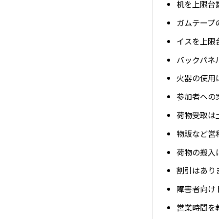
机を上限台
ガムテープ
イスを上限
バックパネ
火器の使用
参加者への
荷物受取は
物販など営
荷物の搬入
割引はあり
障害者向け
営業時間を