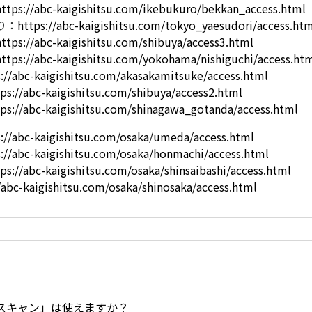
https://abc-kaigishitsu.com/ikebukuro/bekkan_access.html
り：
https://abc-kaigishitsu.com/tokyo_yaesudori/access.ht
https://abc-kaigishitsu.com/shibuya/access3.html
https://abc-kaigishitsu.com/yokohama/nishiguchi/access.ht
s://abc-kaigishitsu.com/akasakamitsuke/access.html
tps://abc-kaigishitsu.com/shibuya/access2.html
tps://abc-kaigishitsu.com/shinagawa_gotanda/access.html
s://abc-kaigishitsu.com/osaka/umeda/access.html
s://abc-kaigishitsu.com/osaka/honmachi/access.html
ps://abc-kaigishitsu.com/osaka/shinsaibashi/access.html
/abc-kaigishitsu.com/osaka/shinosaka/access.html
スキャン」は使えますか？