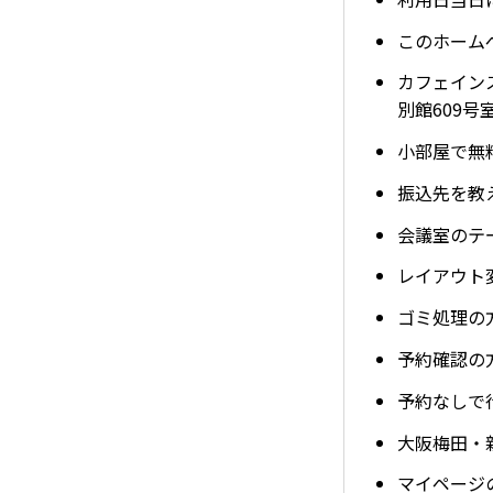
このホーム
カフェイン
別館609号
小部屋で無
振込先を教
会議室のテ
レイアウト
ゴミ処理の
予約確認の
予約なしで
大阪梅田・
マイページ