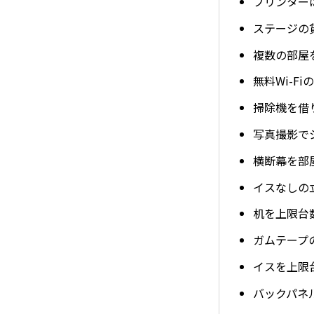
プリンター
ステージの
複数の部屋
無料Wi-F
掃除機を借
写真撮影で
横断幕を部
イスなしの
机を上限台
ガムテープ
イスを上限
バックパネ