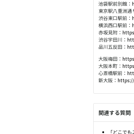
池袋駅前別館：
東京駅八重洲通
渋谷東口駅前：
横浜西口駅前：
赤坂見附：
http
渋谷宇田川：
ht
品川五反田：
ht
大阪梅田：
http
大阪本町：
http
心斎橋駅前：
htt
新大阪：
https:/
関連する質問
「どこでも