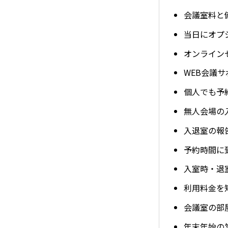
会議室料と
当日にオプ
オンライン
WEB会議
個人でも予
無人会場の
入退室の報
予約時間に
入室時・退
利用料金を
会議室の部
年末年始の