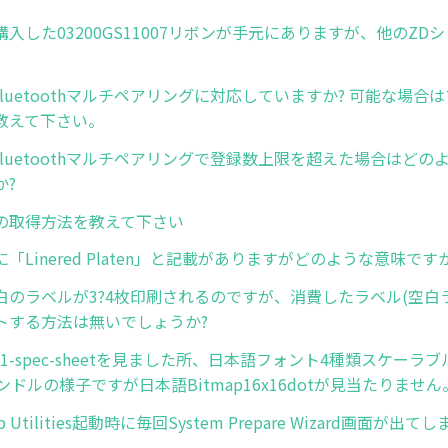
に購入した03200GS11007リボンが手元にありますが、他のZ
はBluetoothマルチペアリングに対応していますか? 可能な場
教えて下さい。
のBluetoothマルチペアリングで登録数上限を超えた場合はど
か?
の取得方法を教えて下さい
「Linered Platen」と記載がありますがどのような意味ですか
白のラベルが3?4枚印刷されるのですが、消費したラベル(空白
トする方法は無いでしょうか?
q521-spec-sheetを見ました所、日本語フォント4種類スケーラ
ンドルの様子ですが日本語Bitmap16x16dotが見当たりません
tup Utilities起動時に毎回System Prepare Wizard画面が出て