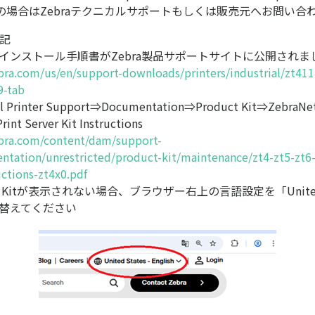
の場合はZebraテクニカルサポートもしくは販売元へお問い合
追記
037Bインストール手順書がZebra製品サポートサイトに公開されま
bra.com/us/en/support-downloads/printers/industrial/zt41
9-tab
al Printer Support⇒Documentation⇒Product Kit⇒ZebraNet
rint Server Kit Instructions
bra.com/content/dam/support-
tation/unrestricted/product-kit/maintenance/zt4-zt5-zt6-w
uctions-zt4x0.pdf
ct Kitが表示されない場合、ブラウザー右上の言語設定を「United S
切り替えてください