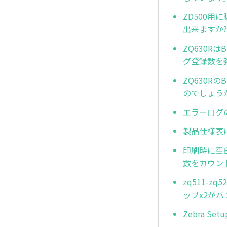
ZD500用
出来ますか?
ZQ630R
グ登録数を
ZQ630R
のでしょう
エラーログ
製品仕様表に
印刷時に空
数をカウン
zq511-z
ップx2がバ
Zebra Se