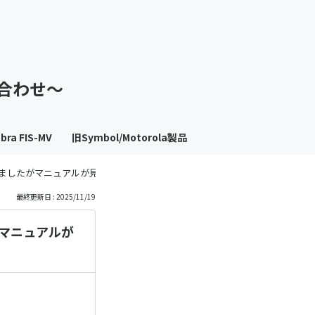
も
っ
い合わせ～
と
見
bra FIS-MV
旧Symbol/Motorola製品
る
セスしましたがマニュアルが見つかりません
最終更新日 : 2025/11/19
がマニュアルが