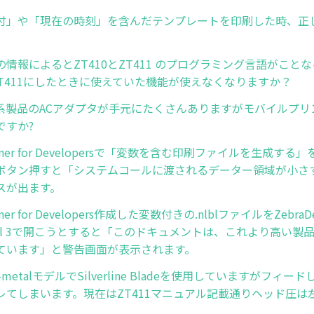
付」や「現在の時刻」を含んだテンプレートを印刷した時、正
。
情報によるとZT410とZT411 のプログラミング言語がこと
→ ZT411にしたときに使えていた機能が使えなくなりますか？
EMC系製品のACアダプタが手元にたくさんありますがモバイルプ
ですか?
signer for Developersで「変数を含む印刷ファイルを生成する
ボタン押すと「システムコールに渡されるデーター領域が小さ
スが出ます。
igner for Developers作成した変数付きの.nlblファイルをZebraDe
sional 3で開こうとすると「このドキュメントは、これより高い
ています」と警告画面が表示されます。
On-metalモデルでSilverline Bladeを使用していますがフィ
レてしまいます。現在はZT411マニュアル記載通りヘッド圧は
。