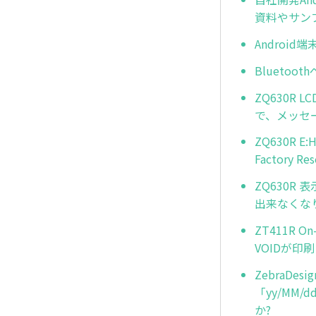
資料やサン
Androi
Blueto
ZQ630R
で、メッセ
ZQ630R
Factor
ZQ630R
出来なくな
ZT411R O
VOIDが印
ZebraD
「yy/MM
か?