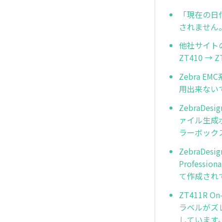
「現在の日
されません
他社サイトの
ZT410 
Zebra 
用出来ない
ZebraDe
ァイル生成
ラーボック
ZebraDes
Profes
て作成され
ZT411R 
ラベルがズ
しています