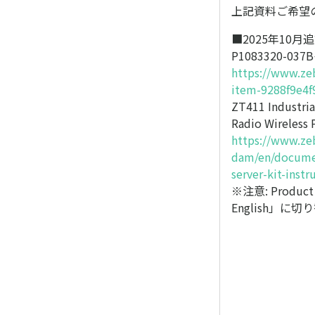
上記資料ご希望
■2025年10月
P1083320-
https://www.ze
item-9288f9e4f
ZT411 Industri
Radio Wireless P
https://www.ze
dam/en/documen
server-kit-instr
※注意: Produ
English」に