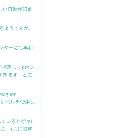
しい日時が印刷
なるようですが、
リンターにも再利
」を指定してprnフ
すぎます」とエ
signer
製品レベルを使用し
ードしていると徐々に
左3、右1に設定