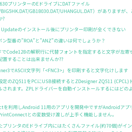
630プリンターのEドライブにDATファイル
AT/BIG5HK.DAT/GB18030.DAT/UHANGUL.DAT）がありま
か?
s10 Updateのインストール後にプリンター印刷が全くできない
リボン型番の”ROA”と”ANZ”の違いは何でしょうか？
ドでCode128の解釈行に代替フォントを指定すると文字が左
配置することは出来ませんか??
esigner3でASCII文字列「<FNC3>」を印刷すると文字化けします
のZQ511をPCにUSB接続するとZDesigner ZQ511 (CPC
ルされます。ZPLドライバーを自動インストールするにはどの
nnectを利用しAndroid 11用のアプリを開発中ですがAndroid
rintConnectとの変数受け渡しが上手く機能しません。
たプリンタのEドライブ内にはたくさんファイル(約70個)がイ