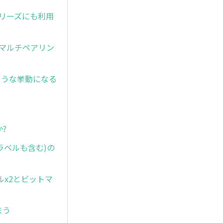
Dシリーズにも利用
合はマルチペアリン
のような挙動になる
?
ラベルも含む)の
ブルx2とビットマ
。
しまう