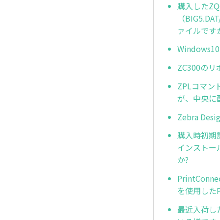
購入したZQ
（BIG5.D
ァイルです
Window
ZC300の
ZPLコマン
が、中央に
Zebra D
購入時初期設定
インストー
か?
PrintCo
を使用したP
最近入荷し