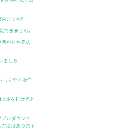
出来ますか?
が認識できません。
手間が掛かるの
まいました。
ウトして全く操作
ll Lockを掛けると
式がプルダウンで
する方法はあります