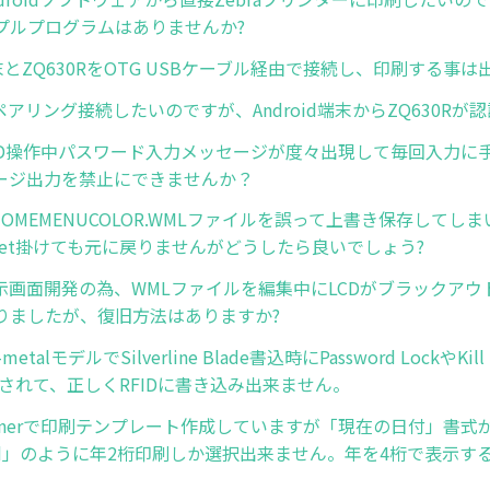
プルプログラムはありませんか?
d端末とZQ630RをOTG USBケーブル経由で接続し、印刷する事は
othペアリング接続したいのですが、Android端末からZQ630R
 LCD操作中パスワード入力メッセージが度々出現して毎回入力に
ージ出力を禁止にできませんか？
 E:HOMEMENUCOLOR.WMLファイルを誤って上書き保存してし
y Reset掛けても元に戻りませんがどうしたら良いでしょう?
 表示画面開発の為、WMLファイルを編集中にLCDがブラックア
りましたが、復旧方法はありますか?
n-metalモデルでSilverline Blade書込時にPassword LockやKi
刷されて、正しくRFIDに書き込み出来ません。
esignerで印刷テンプレート作成していますが「現在の日付」書
/dd」のように年2桁印刷しか選択出来ません。年を4桁で表示