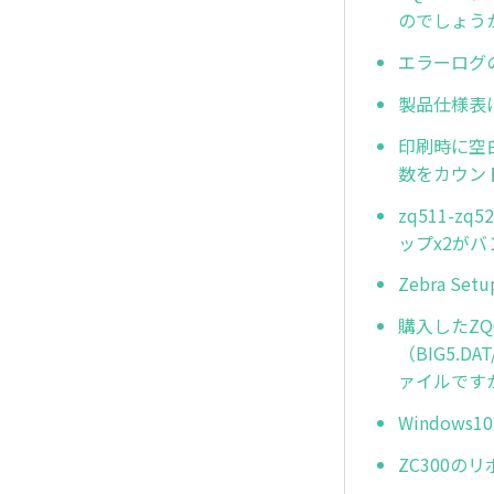
のでしょう
エラーログ
製品仕様表に
印刷時に空
数をカウン
zq511-z
ップx2がバ
Zebra Se
購入したZQ
（BIG5.D
ァイルです
Window
ZC300の