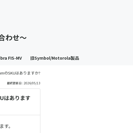
も
っ
い合わせ～
と
見
bra FIS-MV
旧Symbol/Motorola製品
る
25mmのSKUはありますか?
最終更新日 : 2026/05/13
SKUはあります
ります。