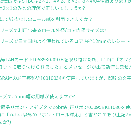
.11ac仕様ではSTBCは2×1、4×2、6×3、8×4の4種類あります
は2×1のみとの理解で正しいでしょうか?
ズにて紙芯なしのロール紙を利用できますか？
R)シリーズで利用出来るロール外径/コア内径サイズは?
R)シリーズで日本国内よく使われているコア内径12mmのレシー
に無線LANカード P1058930-097Bを取り付けた所、LCDに「
ロットに取り付けられました」とメッセージが出て動作しませ
ZEBRA社の純正感熱紙10010034を使用していますが、印刷の
リーズで55mm幅の用紙が使えますか?
と付属品リボン・アダプタでZebra純正リボン05095BK11030を
に「Zebra 以外のリボン・ロール対応」と書かれており上記Ze
か?)