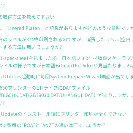
か?
の取得方法を教えて下さい
「Linered Platen」と記載がありますがどのような意味ですか
白のラベルが3?4枚印刷されるのですが、消費したラベル(空白
トする方法は無いでしょうか?
q521-spec-sheetを見ました所、日本語フォント4種類スケーラ
ンドルの様子ですが日本語Bitmap16x16dotが見当たりません
tup Utilities起動時に毎回System Prepare Wizard画面が出て
630プリンターのEドライブにDATファイル
AT/BIG5HK.DAT/GB18030.DAT/UHANGUL.DAT）がありま
か?
s10 Updateのインストール後にプリンター印刷が全くできない
リボン型番の”ROA”と”ANZ”の違いは何でしょうか？