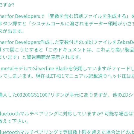
ですか?
signer for Developersで「変数を含む印刷ファイルを生成する
ボタン押すと「システムコールに渡されるデーター領域が小さ
スが出ます。
igner for Developers作成した変数付きの.nlblファイルをZebraDe
sional 3で開こうとすると「このドキュメントは、これより高い
ています」と警告画面が表示されます。
On-metalモデルでSilverline Bladeを使用していますがフィ
レてしまいます。現在はZT411マニュアル記載通りヘッド圧は
。
に購入した03200GS11007リボンが手元にありますが、他のZ
はBluetoothマルチペアリングに対応していますか? 可能な場
教えて下さい。
のBluetoothマルチペアリングで登録数上限を超えた場合はど