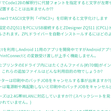
ドでCode128の解釈行に代替フォントを指定すると文字が左
配置することは出来ませんか??
esigner3でASCII文字列「<FNC3>」を印刷すると文字化けします
のZQ511をPCにUSB接続するとZDesigner ZQ511 (CPC
ルされます。ZPLドライバーを自動インストールするにはどの
nnectを利用しAndroid 11用のアプリを開発中ですがAndroid
rintConnectとの変数受け渡しが上手く機能しません。
たプリンタのEドライブ内にはたくさんファイル(約70個)がイ
。これらの追加ファイルはどんな利用目的の物でしょうか?
リンターは印刷中のバッチJOBをキャンセルする事が出来ますか?
ーは電源断や再起動しないと印刷中のバッチJOBをキャンセル
ーズは2.4G帯WLANに対応していますか?? (スペックシートを見てもW
かれていません。)