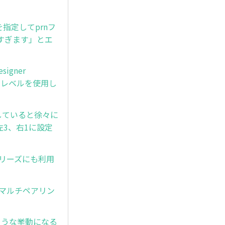
」を指定してprnフ
すぎます」とエ
signer
製品レベルを使用し
ードしていると徐々に
左3、右1に設定
Dシリーズにも利用
合はマルチペアリン
のような挙動になる