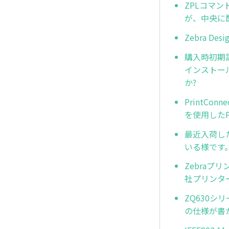
ZPLコマン
が、中央に
Zebra D
購入時初期設定
インストー
か?
PrintCo
を使用したP
最近入荷し
いる様です
Zebraプ
社プリンタ
ZQ630シリ
の仕様が書