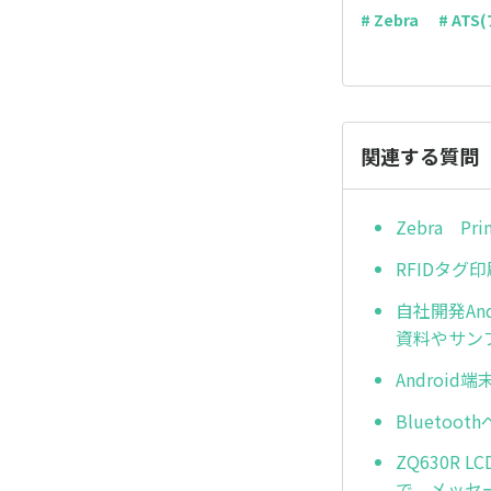
# Zebra
# AT
関連する質問
Zebra 
RFIDタグ
自社開発An
資料やサン
Androi
Blueto
ZQ630R
で、メッセ