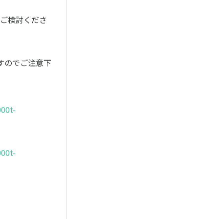
m)をご検討くださ
りますのでご注意下
000t-
000t-