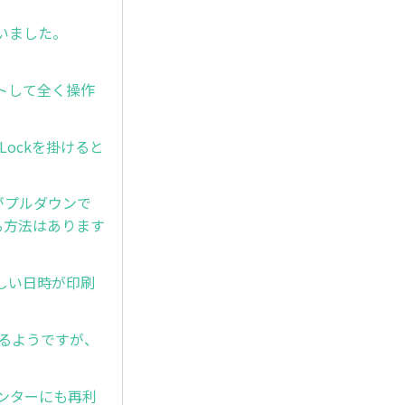
まいました。
ウトして全く操作
ll Lockを掛けると
式がプルダウンで
する方法はあります
しい日時が印刷
なるようですが、
リンターにも再利