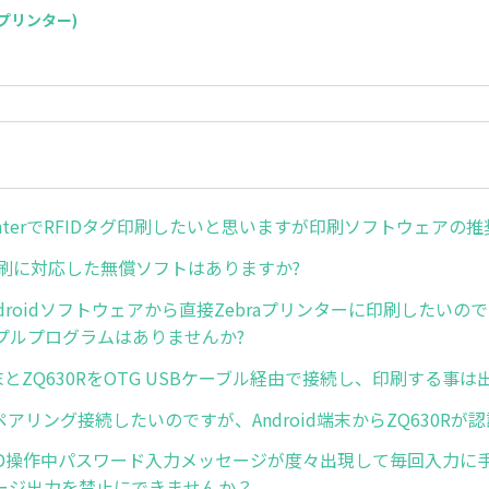
S(プリンター)
PrinterでRFIDタグ印刷したいと思いますが印刷ソフトウェアの推
印刷に対応した無償ソフトはありますか?
droidソフトウェアから直接Zebraプリンターに印刷したいの
プルプログラムはありませんか?
d端末とZQ630RをOTG USBケーブル経由で接続し、印刷する事は
othペアリング接続したいのですが、Android端末からZQ630R
 LCD操作中パスワード入力メッセージが度々出現して毎回入力に
ージ出力を禁止にできませんか？