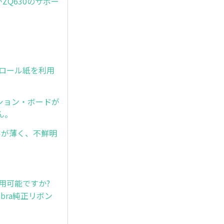
がZQ630のサポー
トロール紙を利用
オフション・ボードが
ん。
文字が薄く、不鮮明
使用可能ですか?
bra純正リボン