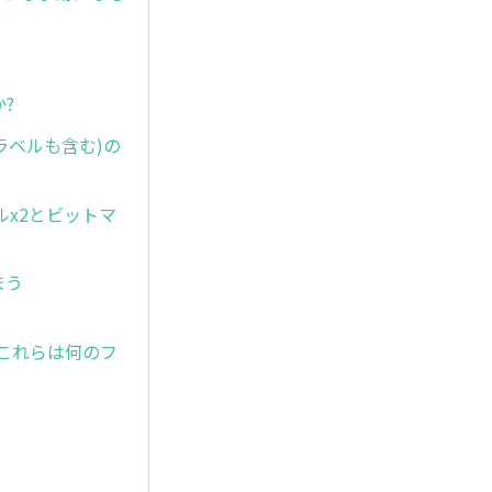
?
ラベルも含む)の
ブルx2とビットマ
。
しまう
すが、これらは何のフ