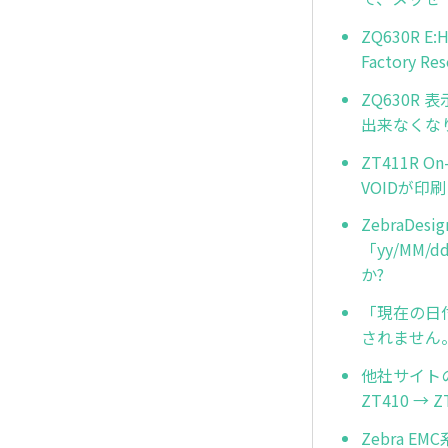
ZQ630R
Factor
ZQ630R
出来なくな
ZT411R O
VOIDが印
ZebraD
「yy/MM
か?
「現在の日
されません
他社サイトの
ZT410 
Zebra 