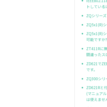
IEEE802
トしている
ZQシリー
ZQ5x1(
ZQ5x1(
可能ですか?
ZT411R
間違ったス
ZD621で
です。
ZQ300シ
ZD621R
(マニュアル
は使えません