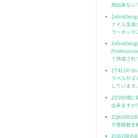
用出来ない
ZebraDe
ァイル生成
ラーボック
ZebraDes
Profes
て作成され
ZT411R 
ラベルがズ
しています
ZD500用
出来ますか?
ZQ630R
グ登録数を
ZQ630R