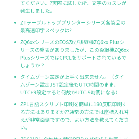
てください。?実際に試した所、文字のカスレが
発生しました。
ZTテーブルトッププリンターシリーズ各製品の
最高速印字スペックは?
ZQ6xxシリーズのEOS及び後継機ZQ6xx Plusシ
リーズの発表がありましたが、この後継機ZQ6xx
PlusシリーズではCPCLをサポートされているで
しょうか？
タイムゾーン設定が上手く出来ません。（タイ
ムゾーン設定JST設定後もUTC時間のまま、
UTC+9設定すると何故かUTC-9時間になる）
ZPL言語スクリプト印刷を簡単に180反転印刷す
る方法はありますか??通常の方法では座標入れ替
えが非常面倒ですので、よい方法を教えてくださ
い。
ZD621Rに合わせて特注RFIDタグ作成を計画して