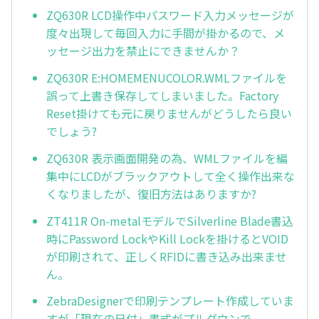
ZQ630R LCD操作中パスワード入力メッセージが
度々出現して毎回入力に手間が掛かるので、メ
ッセージ出力を禁止にできませんか？
ZQ630R E:HOMEMENUCOLOR.WMLファイルを
誤って上書き保存してしまいました。Factory
Reset掛けても元に戻りませんがどうしたら良い
でしょう?
ZQ630R 表示画面開発の為、WMLファイルを編
集中にLCDがブラックアウトして全く操作出来な
くなりましたが、復旧方法はありますか?
ZT411R On-metalモデルでSilverline Blade書込
時にPassword LockやKill Lockを掛けるとVOID
が印刷されて、正しくRFIDに書き込み出来ませ
ん。
ZebraDesignerで印刷テンプレート作成していま
すが「現在の日付」書式がプルダウンで