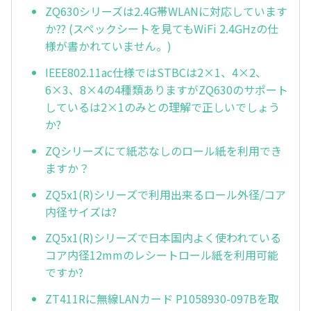
ZQ630シリーズは2.4G帯WLANに対応しています
か?? (スペックシートを見てもWiFi 2.4GHzの仕
様が書かれていません。)
IEEE802.11ac仕様ではSTBCは2×1、4×2、
6×3、8×4の4種類ありますがZQ630のサポート
しているは2×1のみとの理解で正しいでしょう
か?
ZQシリーズにて紙芯なしのロール紙を利用でき
ますか？
ZQ5x1(R)シリーズで利用出来るロール外径/コア
内径サイズは?
ZQ5x1(R)シリーズで日本国内よく使われている
コア内径12mmのレシートロール紙を利用可能
ですか?
ZT411Rに無線LANカード P1058930-097Bを取