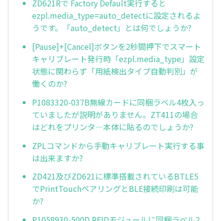
ZD621Rで Factory Default実行すると
ezpl.media_type=auto_detectに設定されるよ
うです。「auto_detect」とは何でしょうか?
[Pause]+[Cancel]ボタンを2秒間押下でスマート
キャリブレート発行時「ezpl.media_type」設定
状態に関わらず「用紙検出タイプ自動判別」が
働くのか?
P1083320-037B無線カードに同梱ラベル4枚入っ
ていましたが説明がありません。ZT411の場合
はどれをプリンタ—本体に貼るのでしょうか?
ZPLコマンドから手動キャリブレート実行する事
は出来ますか?
ZD421及びZD621に標準搭載されているBTLE5
でPrintTouchペアリングとBLE接続印刷は可能
か?
P1058930-500D RFIDモジュールに同梱ラベル2