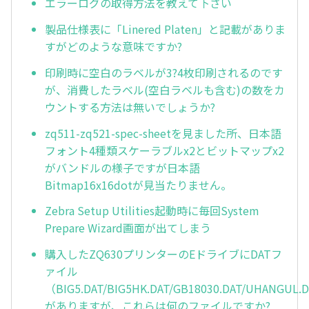
エラーログの取得方法を教えて下さい
製品仕様表に「Linered Platen」と記載がありま
すがどのような意味ですか?
印刷時に空白のラベルが3?4枚印刷されるのです
が、消費したラベル(空白ラベルも含む)の数をカ
ウントする方法は無いでしょうか?
zq511-zq521-spec-sheetを見ました所、日本語
フォント4種類スケーラブルx2とビットマップx2
がバンドルの様子ですが日本語
Bitmap16x16dotが見当たりません。
Zebra Setup Utilities起動時に毎回System
Prepare Wizard画面が出てしまう
購入したZQ630プリンターのEドライブにDATフ
ァイル
（BIG5.DAT/BIG5HK.DAT/GB18030.DAT/UHANGUL.
がありますが、これらは何のファイルですか?