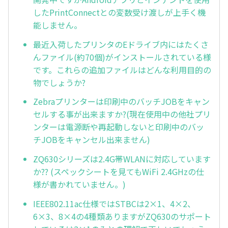
したPrintConnectとの変数受け渡しが上手く機
能しません。
最近入荷したプリンタのEドライブ内にはたくさ
んファイル(約70個)がインストールされている様
です。これらの追加ファイルはどんな利用目的の
物でしょうか?
Zebraプリンターは印刷中のバッチJOBをキャン
セルする事が出来ますか?(現在使用中の他社プリ
ンターは電源断や再起動しないと印刷中のバッ
チJOBをキャンセル出来ません)
ZQ630シリーズは2.4G帯WLANに対応しています
か?? (スペックシートを見てもWiFi 2.4GHzの仕
様が書かれていません。)
IEEE802.11ac仕様ではSTBCは2×1、4×2、
6×3、8×4の4種類ありますがZQ630のサポート