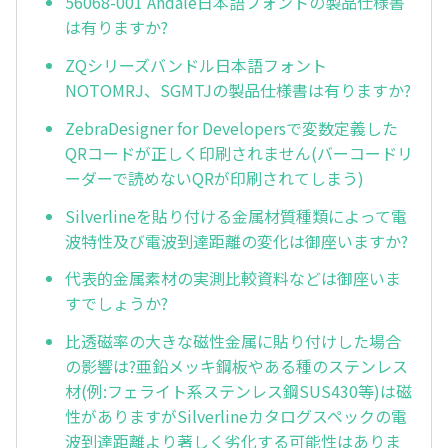
56068-001 Andale日本語フォントの製品仕様書
は有りますか?
ZQシリーズバンドル日本語フォント
NOTOMRJ、SGMTJの製品仕様書は有りますか?
ZebraDesigner for Developersで変数定義した
QRコードが正しく印刷されません(バーコードリ
ーダーで読めないQRが印刷されてしまう)
Silverlineを貼り付ける金属材質種類によって電
波特性及び電波到達距離の変化は御座いますか?
代表的金属素材の実測比較資料などは御座いま
すでしょうか?
比透磁率の大きな磁性金属に貼り付けした場合
の影響は?亜鉛メッキ鋼板やある種のステンレス
材(例:フェライト系ステンレス鋼SUS430等)は磁
性がありますがSilverlineカタログスペックの電
波到達距離より著しく劣化する可能性はありま