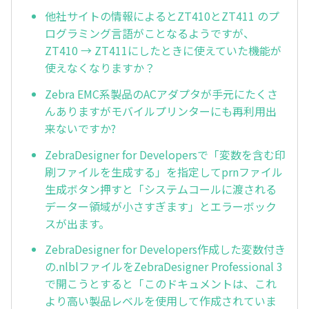
他社サイトの情報によるとZT410とZT411 のプ
ログラミング言語がことなるようですが、
ZT410 → ZT411にしたときに使えていた機能が
使えなくなりますか？
Zebra EMC系製品のACアダプタが手元にたくさ
んありますがモバイルプリンターにも再利用出
来ないですか?
ZebraDesigner for Developersで「変数を含む印
刷ファイルを生成する」を指定してprnファイル
生成ボタン押すと「システムコールに渡される
データー領域が小さすぎます」とエラーボック
スが出ます。
ZebraDesigner for Developers作成した変数付き
の.nlblファイルをZebraDesigner Professional 3
で開こうとすると「このドキュメントは、これ
より高い製品レベルを使用して作成されていま