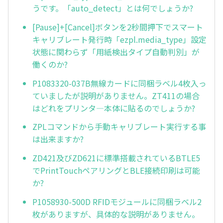
うです。「auto_detect」とは何でしょうか?
[Pause]+[Cancel]ボタンを2秒間押下でスマート
キャリブレート発行時「ezpl.media_type」設定
状態に関わらず「用紙検出タイプ自動判別」が
働くのか?
P1083320-037B無線カードに同梱ラベル4枚入っ
ていましたが説明がありません。ZT411の場合
はどれをプリンタ—本体に貼るのでしょうか?
ZPLコマンドから手動キャリブレート実行する事
は出来ますか?
ZD421及びZD621に標準搭載されているBTLE5
でPrintTouchペアリングとBLE接続印刷は可能
か?
P1058930-500D RFIDモジュールに同梱ラベル2
枚がありますが、具体的な説明がありません。