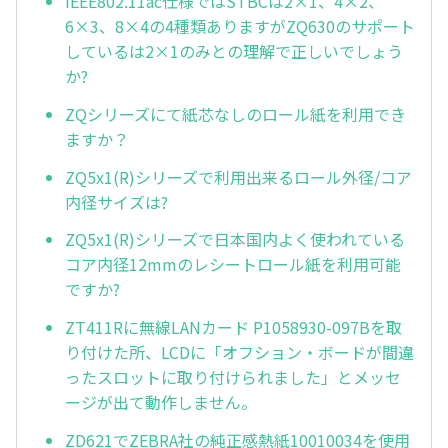
IEEE802.11ac仕様ではSTBCは2×1、4×2、
6×3、8×4の4種類ありますがZQ630のサポート
しているは2×1のみとの理解で正しいでしょう
か?
ZQシリーズにて紙芯なしのロール紙を利用でき
ますか？
ZQ5x1(R)シリーズで利用出来るロール外径/コア
内径サイズは?
ZQ5x1(R)シリーズで日本国内よく使われている
コア内径12mmのレシートロール紙を利用可能
ですか?
ZT411Rに無線LANカード P1058930-097Bを取
り付けた所、LCDに「オフション・ボードが間違
ったスロットに取り付けられました」とメッセ
ージが出て動作しません。
ZD621でZEBRA社の純正感熱紙10010034を使用