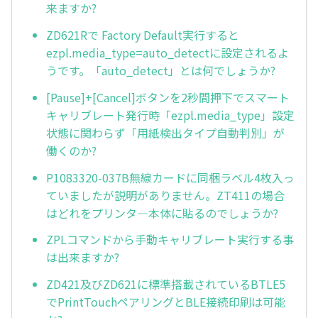
来ますか?
ZD621Rで Factory Default実行すると
ezpl.media_type=auto_detectに設定されるよ
うです。「auto_detect」とは何でしょうか?
[Pause]+[Cancel]ボタンを2秒間押下でスマート
キャリブレート発行時「ezpl.media_type」設定
状態に関わらず「用紙検出タイプ自動判別」が
働くのか?
P1083320-037B無線カードに同梱ラベル4枚入っ
ていましたが説明がありません。ZT411の場合
はどれをプリンタ—本体に貼るのでしょうか?
ZPLコマンドから手動キャリブレート実行する事
は出来ますか?
ZD421及びZD621に標準搭載されているBTLE5
でPrintTouchペアリングとBLE接続印刷は可能