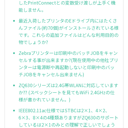
したPrintConnectとの変数受け渡しが上手く機
能しません。
最近入荷したプリンタのEドライブ内にはたくさ
んファイル(約70個)がインストールされている様
です。これらの追加ファイルはどんな利用目的の
物でしょうか?
Zebraプリンターは印刷中のバッチJOBをキャン
セルする事が出来ますか?(現在使用中の他社プリ
ンターは電源断や再起動しないと印刷中のバッ
チJOBをキャンセル出来ません)
ZQ630シリーズは2.4G帯WLANに対応しています
か?? (スペックシートを見てもWiFi 2.4GHzの仕
様が書かれていません。)
IEEE802.11ac仕様ではSTBCは2×1、4×2、
6×3、8×4の4種類ありますがZQ630のサポート
しているは2×1のみとの理解で正しいでしょう