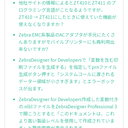
他社サイトの情報によるとZT410とZT411 のプ
ログラミング言語がことなるようですが、
ZT410 → ZT411にしたときに使えていた機能が
使えなくなりますか？
Zebra EMC系製品のACアダプタが手元にたくさ
んありますがモバイルプリンターにも再利用出
来ないですか?
ZebraDesigner for Developersで「変数を含む印
刷ファイルを生成する」を指定してprnファイル
生成ボタン押すと「システムコールに渡される
データー領域が小さすぎます」とエラーボック
スが出ます。
ZebraDesigner for Developers作成した変数付き
の.nlblファイルをZebraDesigner Professional 3
で開こうとすると「このドキュメントは、これ
より高い製品レベルを使用して作成されていま
す」と警告画面が表示されます。