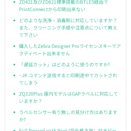
ZD421及びZD621標準搭載のBTLE5経由で
PrintConnectから印刷出来ない
どのような洗浄・消毒剤に対応していますか？
また、クリーニング手順や注意点について教え
て下さい
購入したZebra Designer Proライセンスキーでア
クティベート出来ません
「遅延カット」はどのように使うのですか?
~JK コマンド送信すると印刷途中でカットされ
てしまう
ZQ320Plus 屋内モデルはGAPラベルに対応して
いますか？
ラベルセンサー有り無しの見分け方はあります
か?
Full Rewind with Peel (完全巻き戻し付きピー