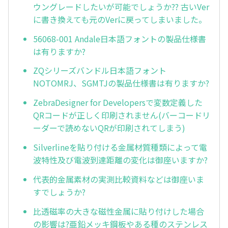
ウングレードしたいが可能でしょうか?? 古いVer
に書き換えても元のVerに戻ってしまいました。
56068-001 Andale日本語フォントの製品仕様書
は有りますか?
ZQシリーズバンドル日本語フォント
NOTOMRJ、SGMTJの製品仕様書は有りますか?
ZebraDesigner for Developersで変数定義した
QRコードが正しく印刷されません(バーコードリ
ーダーで読めないQRが印刷されてしまう)
Silverlineを貼り付ける金属材質種類によって電
波特性及び電波到達距離の変化は御座いますか?
代表的金属素材の実測比較資料などは御座いま
すでしょうか?
比透磁率の大きな磁性金属に貼り付けした場合
の影響は?亜鉛メッキ鋼板やある種のステンレス