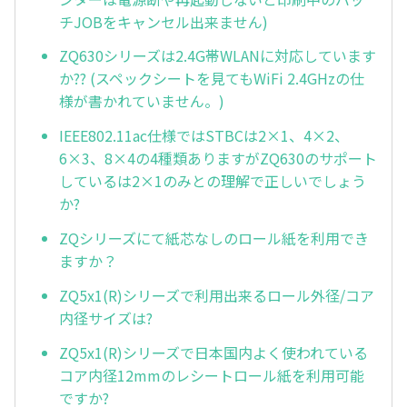
チJOBをキャンセル出来ません)
ZQ630シリーズは2.4G帯WLANに対応しています
か?? (スペックシートを見てもWiFi 2.4GHzの仕
様が書かれていません。)
IEEE802.11ac仕様ではSTBCは2×1、4×2、
6×3、8×4の4種類ありますがZQ630のサポート
しているは2×1のみとの理解で正しいでしょう
か?
ZQシリーズにて紙芯なしのロール紙を利用でき
ますか？
ZQ5x1(R)シリーズで利用出来るロール外径/コア
内径サイズは?
ZQ5x1(R)シリーズで日本国内よく使われている
コア内径12mmのレシートロール紙を利用可能
ですか?