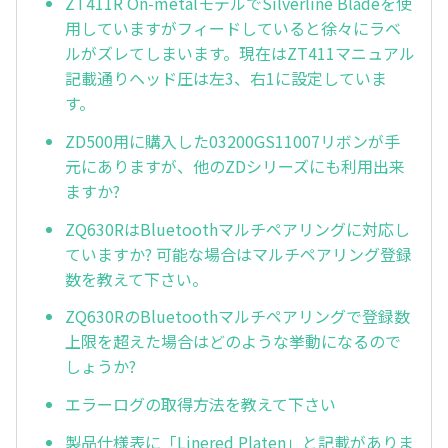
ZT411R On-metalモデルでSilverline Bladeを使
用していますがフィードしていると徐々にラベ
ルがズレてしまいます。現在はZT411マニュアル
記載通りヘッド圧は左3、右1に設定していま
す。
ZD500用に購入した03200GS11007リボンが手
元にありますが、他のZDシリーズにも利用出来
ますか?
ZQ630RはBluetoothマルチペアリングに対応し
ていますか? 可能な場合はマルチペアリング登録
数を教えて下さい。
ZQ630RのBluetoothマルチペアリングで登録数
上限を超えた場合はどのような挙動になるので
しょうか?
エラーログの取得方法を教えて下さい
製品仕様表に「Linered Platen」と記載がありま