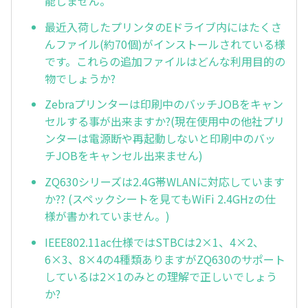
能しません。
最近入荷したプリンタのEドライブ内にはたくさ
んファイル(約70個)がインストールされている様
です。これらの追加ファイルはどんな利用目的の
物でしょうか?
Zebraプリンターは印刷中のバッチJOBをキャン
セルする事が出来ますか?(現在使用中の他社プリ
ンターは電源断や再起動しないと印刷中のバッ
チJOBをキャンセル出来ません)
ZQ630シリーズは2.4G帯WLANに対応しています
か?? (スペックシートを見てもWiFi 2.4GHzの仕
様が書かれていません。)
IEEE802.11ac仕様ではSTBCは2×1、4×2、
6×3、8×4の4種類ありますがZQ630のサポート
しているは2×1のみとの理解で正しいでしょう
か?