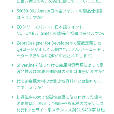
に書き換えても元のVerに戻ってしまいました。
56068-001 Andale日本語フォントの製品仕様書
は有りますか?
ZQシリーズバンドル日本語フォント
NOTOMRJ、SGMTJの製品仕様書は有りますか?
ZebraDesigner for Developersで変数定義した
QRコードが正しく印刷されません(バーコードリ
ーダーで読めないQRが印刷されてしまう)
Silverlineを貼り付ける金属材質種類によって電
波特性及び電波到達距離の変化は御座いますか?
代表的金属素材の実測比較資料などは御座いま
すでしょうか?
比透磁率の大きな磁性金属に貼り付けした場合
の影響は?亜鉛メッキ鋼板やある種のステンレス
材(例:フェライト系ステンレス鋼SUS430等)は磁