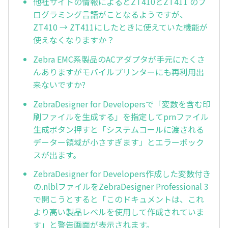
他社サイトの情報によるとZT410とZT411 のプ
ログラミング言語がことなるようですが、
ZT410 → ZT411にしたときに使えていた機能が
使えなくなりますか？
Zebra EMC系製品のACアダプタが手元にたくさ
んありますがモバイルプリンターにも再利用出
来ないですか?
ZebraDesigner for Developersで「変数を含む印
刷ファイルを生成する」を指定してprnファイル
生成ボタン押すと「システムコールに渡される
データー領域が小さすぎます」とエラーボック
スが出ます。
ZebraDesigner for Developers作成した変数付き
の.nlblファイルをZebraDesigner Professional 3
で開こうとすると「このドキュメントは、これ
より高い製品レベルを使用して作成されていま
す」と警告画面が表示されます。