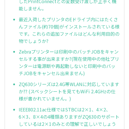
したPrintConnectとの変数受け渡しが上手く機
能しません。
最近入荷したプリンタのEドライブ内にはたくさ
んファイル(約70個)がインストールされている様
です。これらの追加ファイルはどんな利用目的の
物でしょうか?
Zebraプリンターは印刷中のバッチJOBをキャン
セルする事が出来ますか?(現在使用中の他社プリ
ンターは電源断や再起動しないと印刷中のバッ
チJOBをキャンセル出来ません)
ZQ630シリーズは2.4G帯WLANに対応しています
か?? (スペックシートを見てもWiFi 2.4GHzの仕
様が書かれていません。)
IEEE802.11ac仕様ではSTBCは2×1、4×2、
6×3、8×4の4種類ありますがZQ630のサポート
しているは2×1のみとの理解で正しいでしょう