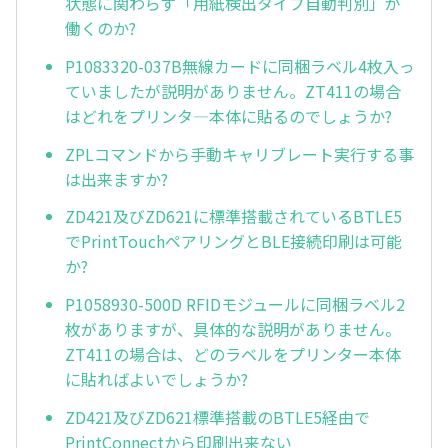
状態に関わらず「用紙検出タイプ自動判別」が
働くのか?
P1083320-037B無線カードに同梱ラベル4枚入っ
ていましたが説明がありません。ZT411の場合
はどれをプリンタ—本体に貼るのでしょうか?
ZPLコマンドから手動キャリブレート実行する事
は出来ますか?
ZD421及びZD621に標準搭載されているBTLE5
でPrintTouchペアリングとBLE接続印刷は可能
か?
P1058930-500D RFIDモジュールに同梱ラベル2
枚がありますが、具体的な説明がありません。
ZT411の場合は、どのラベルをプリンター本体
に貼ればよいでしょうか?
ZD421及びZD621標準搭載のBTLE5経由で
PrintConnectから印刷出来ない