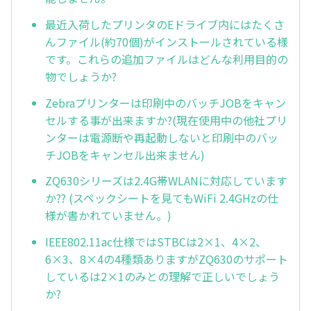
最近入荷したプリンタのEドライブ内にはたくさ
んファイル(約70個)がインストールされている様
です。これらの追加ファイルはどんな利用目的の
物でしょうか?
Zebraプリンターは印刷中のバッチJOBをキャン
セルする事が出来ますか?(現在使用中の他社プリ
ンターは電源断や再起動しないと印刷中のバッ
チJOBをキャンセル出来ません)
ZQ630シリーズは2.4G帯WLANに対応しています
か?? (スペックシートを見てもWiFi 2.4GHzの仕
様が書かれていません。)
IEEE802.11ac仕様ではSTBCは2×1、4×2、
6×3、8×4の4種類ありますがZQ630のサポート
しているは2×1のみとの理解で正しいでしょう
か?