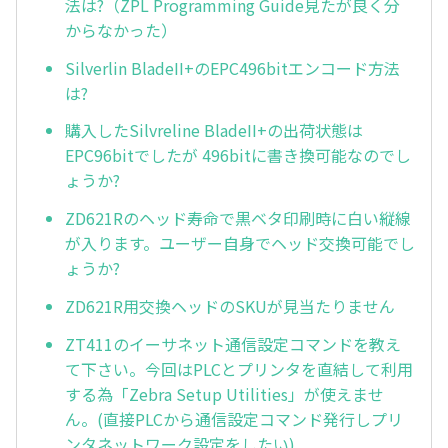
法は?（ZPL Programming Guide見たが良く分
からなかった）
Silverlin BladeII+のEPC496bitエンコード方法
は?
購入したSilvreline BladeII+の出荷状態は
EPC96bitでしたが 496bitに書き換可能なのでし
ょうか?
ZD621Rのヘッド寿命で黒ベタ印刷時に白い縦線
が入ります。ユーザー自身でヘッド交換可能でし
ょうか?
ZD621R用交換ヘッドのSKUが見当たりません
ZT411のイーサネット通信設定コマンドを教え
て下さい。今回はPLCとプリンタを直結して利用
する為「Zebra Setup Utilities」が使えませ
ん。(直接PLCから通信設定コマンド発行しプリ
ンタネットワーク設定をしたい)