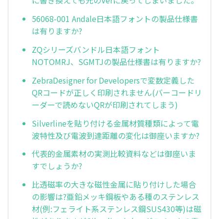
に書き換えても元のVerに戻ってしまいました。
56068-001 Andale日本語フォントの製品仕様書
は有りますか?
ZQシリーズバンドル日本語フォント
NOTOMRJ、SGMTJの製品仕様書は有りますか?
ZebraDesigner for Developersで変数定義した
QRコードが正しく印刷されません(バーコードリ
ーダーで読めないQRが印刷されてしまう)
Silverlineを貼り付ける金属材質種類によって電
波特性及び電波到達距離の変化は御座いますか?
代表的金属素材の実測比較資料などは御座いま
すでしょうか?
比透磁率の大きな磁性金属に貼り付けした場合
の影響は?亜鉛メッキ鋼板やある種のステンレス
材(例:フェライト系ステンレス鋼SUS430等)は磁