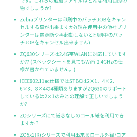
です。これらの追加ファイルはどんな利用目的の
物でしょうか?
Zebraプリンターは印刷中のバッチJOBをキャン
セルする事が出来ますか?(現在使用中の他社プリ
ンターは電源断や再起動しないと印刷中のバッ
チJOBをキャンセル出来ません)
ZQ630シリーズは2.4G帯WLANに対応しています
か?? (スペックシートを見てもWiFi 2.4GHzの仕
様が書かれていません。)
IEEE802.11ac仕様ではSTBCは2×1、4×2、
6×3、8×4の4種類ありますがZQ630のサポート
しているは2×1のみとの理解で正しいでしょう
か?
ZQシリーズにて紙芯なしのロール紙を利用でき
ますか？
ZQ5x1(R)シリーズで利用出来るロール外径/コア