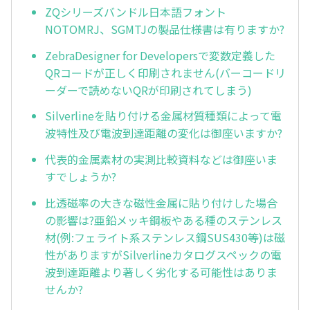
ZQシリーズバンドル日本語フォント
NOTOMRJ、SGMTJの製品仕様書は有りますか?
ZebraDesigner for Developersで変数定義した
QRコードが正しく印刷されません(バーコードリ
ーダーで読めないQRが印刷されてしまう)
Silverlineを貼り付ける金属材質種類によって電
波特性及び電波到達距離の変化は御座いますか?
代表的金属素材の実測比較資料などは御座いま
すでしょうか?
比透磁率の大きな磁性金属に貼り付けした場合
の影響は?亜鉛メッキ鋼板やある種のステンレス
材(例:フェライト系ステンレス鋼SUS430等)は磁
性がありますがSilverlineカタログスペックの電
波到達距離より著しく劣化する可能性はありま
せんか?