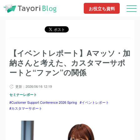
TayoriBlog
記事一覧
Customer Support Conference 2026 Spring
【イベ
お役立ち資料
TayoriBlog
記事一覧
イベントレポート
【イベントレポート】Aマッソ・
ントレ
加納さんと考えた、カスタマーサ
ポー
ポートと“ファン”の関係
ト】A
マッ
ソ・加
納さん
と考え
た、カ
【イベントレポート】Aマッソ・加
スタマ
ーサポ
納さんと考えた、カスタマーサポ
ート
ートと“ファン”の関係
と“フ
ァ
ン”の
関係
更新：2026/06/16 12:19
セミナーレポート
Customer Support Conference 2026 Spring
イベントレポート
カスタマーサポート