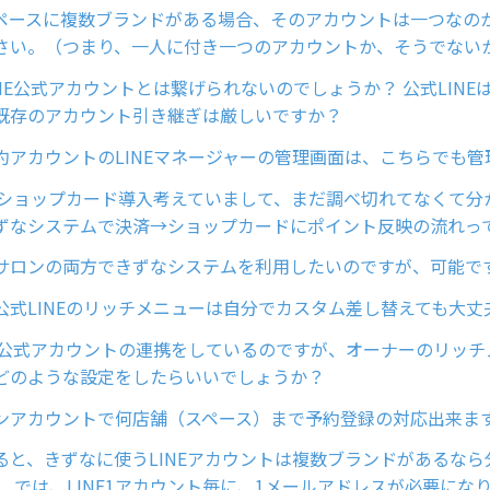
ペースに複数ブランドがある場合、そのアカウントは一つなの
さい。（つまり、一人に付き一つのアカウントか、そうでない
NE公式アカウントとは繋げられないのでしょうか？ 公式LINE
既存のアカウント引き継ぎは厳しいですか？
約アカウントのLINEマネージャーの管理画面は、こちらでも管
Eのショップカード導入考えていまして、まだ調べ切れてなくて分
ずなシステムで決済→ショップカードにポイント反映の流れっ
サロンの両方できずなシステムを利用したいのですが、可能で
公式LINEのリッチメニューは自分でカスタム差し替えても大丈
NE公式アカウントの連携をしているのですが、オーナーのリッ
どのような設定をしたらいいでしょうか？
ンアカウントで何店舗（スペース）まで予約登録の対応出来ま
よると、きずなに使うLINEアカウントは複数ブランドがあるな
。 では、LINE1アカウント毎に、1メールアドレスが必要にな