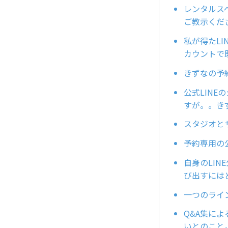
レンタルス
ご教示くだ
私が得たLI
カウントで
きずなの予
公式LIN
すが。。き
スタジオと
予約専用の
自身のLI
び出すには
一つのライ
Q&A集に
いとのこと