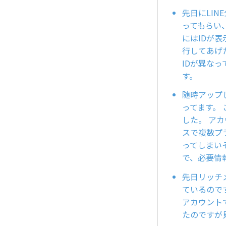
先日にLI
ってもらい
にはIDが
行してあげ
IDが異な
す。
随時アップ
ってます。
した。 ア
スで複数プ
ってしまい
で、必要情
先日リッチ
ているので
アカウント
たのですが