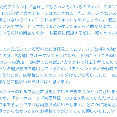
NE公式アカウントに登録してもらった方がいるのですが、スタン
、LINE公式アカウント上には表示されました。 が、きずなシ
表示されないのですが、これはデフォルトなのでしょうか。 個
たいのですが、どうすればよいか教えて貰えると助かります。 L
っているだけの問題なのか… お客様に確認する前に、確かめて
していただいている資料などは拝見しており、きずな機能の強
 この度、2店舗目をオープンする事になり、下記についてお願
カウントの追加 2店舗であれば1アカウントで対応も考えたので
ランの選択方法で運用しているため、1アカウントだと予約時
そうなため、店舗毎にアカウントを分けたいと思いました。 急
報などご指示いただければと思います。
メニューのセルフ変更許可をしていただきありがとうございます
すが、「クーポン」と「初回登録」のURLを教えていただけます
で事あるようであれば両方お願いいたします。 どこかに記載さ
見つからなかったのでお手数ですがよろしくお願いいたします