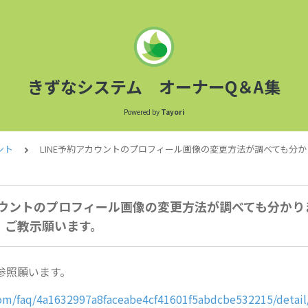
きずなシステム オーナーQ＆A集
Powered by
Tayori
ント
LINE予約アカウントのプロフィール画像の変更方法が調べても分
アカウントのプロフィール画像の変更方法が調べても分かり
、ご教示願います。
参照願います。
.com/faq/4a1632997a8faceabe4cf41601f5abdcbe532215/detai