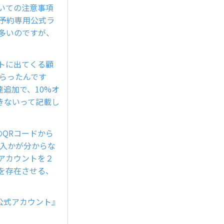
いての注意事項
予約専用公式ラ
せ多いのですが、
トに出てくる顧
らったんです
追加で、10%オ
きないって記載し
のQRコードから
流入かが分からな
アカウントを２
を存在させる、
E公式アカウント』