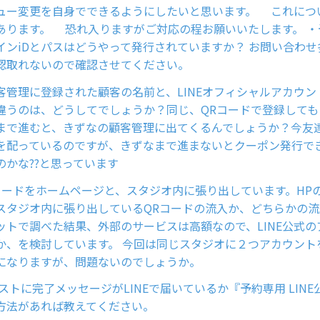
ュー変更を自身でできるようにしたいと思います。 これにつ
あります。 恐れ入りますがご対応の程お願いいたします。 ・
インiDとパスはどうやって発行されていますか？ お問い合わ
認取れないので確認させてください。
客管理に登録された顧客の名前と、LINEオフィシャルアカウン
違うのは、どうしてでしょうか？同じ、QRコードで登録しても
まで進むと、きずなの顧客管理に出てくるんでしょうか？今友達
を配っているのですが、きずなまで進まないとクーポン発行で
のかな??と思っています
QRコードをホームページと、スタジオ内に張り出しています。HP
スタジオ内に張り出しているQRコードの流入か、どちらかの
ットで調べた結果、外部のサービスは高額なので、LINE公式の
か、を検討しています。 今回は同じスタジオに２つアカウント
になりますが、問題ないのでしょうか。
ストに完了メッセージがLINEで届いているか『予約専用 LIN
方法があれば教えてください。