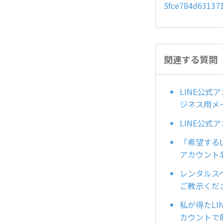
5fce784d63137
関連する質問
LINE公
ジネス用メ
LINE公
「希望する
アカウント
レンタルス
ご教示くだ
私が得たLI
カウントで