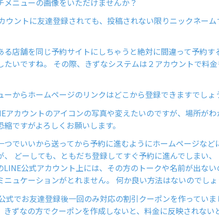
チメニューの画像をいただけませんか？
式アカウントに友達登録されても、投稿されない限りニックネーム
ある店舗を同じ予約サイトにしちゃうと絶対に間違って予約す
したいですね。 その際、きずなシステムは２アカウントで料金
ューからホームページのリンクはどこから登録できますでしょ
INEアカウントのアイコンの写真や変えたいのですが、場所がわ
恐縮ですがよろしくお願いします。
一つでいいから送ってから予約に進むようにホームページなど
が、 どーしても、ともだち登録してすぐ予約に進んでしまい、
のLINE公式アカウント上には、その方のトークや名前が出ない
ミニュケーションがとれません。 何か良い方法はないのでしょ
NE公式でお友達登録後一回のみ対応の割引クーポンを作っていま
、きずなの方でクーポンを作成しないと、料金に反映されない