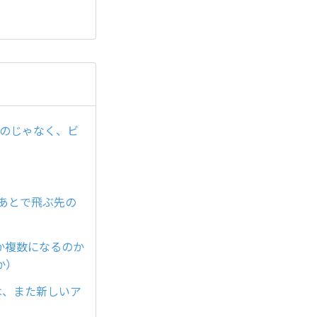
るのじゃなく、ビ
たあとで飛ぶ先の
か複数になるのか
か）
は、また新しいア