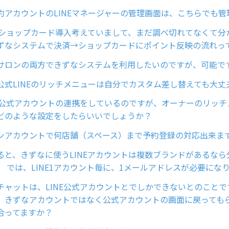
約アカウントのLINEマネージャーの管理画面は、こちらでも管
Eのショップカード導入考えていまして、まだ調べ切れてなくて分
ずなシステムで決済→ショップカードにポイント反映の流れっ
サロンの両方できずなシステムを利用したいのですが、可能で
公式LINEのリッチメニューは自分でカスタム差し替えても大丈
NE公式アカウントの連携をしているのですが、オーナーのリッ
どのような設定をしたらいいでしょうか？
ンアカウントで何店舗（スペース）まで予約登録の対応出来ま
よると、きずなに使うLINEアカウントは複数ブランドがあるな
。 では、LINE1アカウント毎に、1メールアドレスが必要にな
チャットは、LINE公式アカウントとでしかできないとのことで
、きずなアカウントではなく公式アカウントの画面に戻っても
合ってますか？