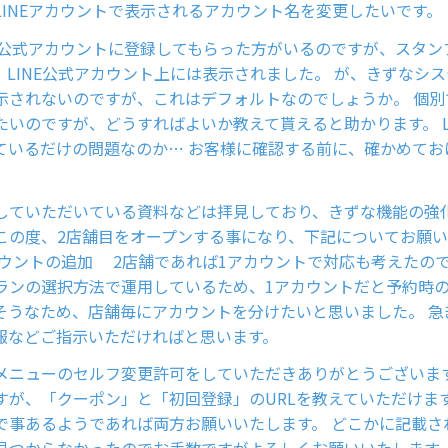
LINEアカウントで表示されるアカウント名を変更したいです。
NE公式アカウントに登録してもらった方がいるのですが、スタン
、LINE公式アカウント上には表示されました。 が、きずなシ
表示されないのですが、これはデフォルトなのでしょうか。 個
たいのですが、どうすればよいか教えて貰えると助かります。 L
っているだけの問題なのか… お客様に確認する前に、確かめて
していただいている資料などは拝見しており、きずな機能の強
 この度、2店舗目をオープンする事になり、下記についてお願
カウントの追加 2店舗であれば1アカウントで対応も考えたので
ランの選択方法で運用しているため、1アカウントだと予約時
そうなため、店舗毎にアカウントを分けたいと思いました。 急
報などご指示いただければと思います。
メニューのセルフ変更許可をしていただきありがとうございます
すが、「クーポン」と「初回登録」のURLを教えていただけます
で事あるようであれば両方お願いいたします。 どこかに記載さ