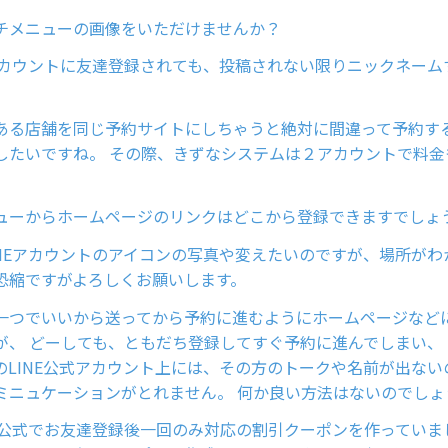
チメニューの画像をいただけませんか？
式アカウントに友達登録されても、投稿されない限りニックネーム
ある店舗を同じ予約サイトにしちゃうと絶対に間違って予約す
したいですね。 その際、きずなシステムは２アカウントで料金
ューからホームページのリンクはどこから登録できますでしょ
INEアカウントのアイコンの写真や変えたいのですが、場所がわ
恐縮ですがよろしくお願いします。
一つでいいから送ってから予約に進むようにホームページなど
が、 どーしても、ともだち登録してすぐ予約に進んでしまい、
のLINE公式アカウント上には、その方のトークや名前が出ない
ミニュケーションがとれません。 何か良い方法はないのでしょ
NE公式でお友達登録後一回のみ対応の割引クーポンを作っていま