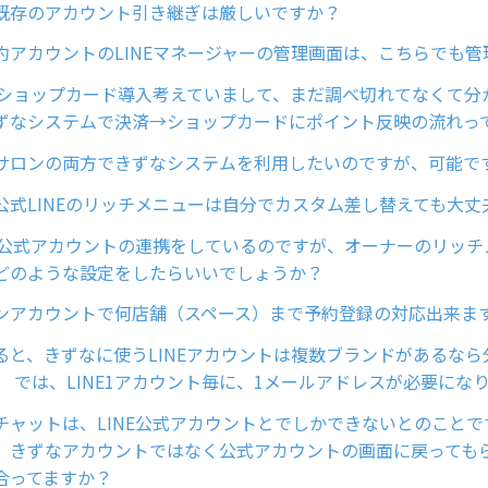
既存のアカウント引き継ぎは厳しいですか？
約アカウントのLINEマネージャーの管理画面は、こちらでも管
Eのショップカード導入考えていまして、まだ調べ切れてなくて分
ずなシステムで決済→ショップカードにポイント反映の流れっ
サロンの両方できずなシステムを利用したいのですが、可能で
公式LINEのリッチメニューは自分でカスタム差し替えても大丈
NE公式アカウントの連携をしているのですが、オーナーのリッ
どのような設定をしたらいいでしょうか？
ンアカウントで何店舗（スペース）まで予約登録の対応出来ま
よると、きずなに使うLINEアカウントは複数ブランドがあるな
。 では、LINE1アカウント毎に、1メールアドレスが必要にな
チャットは、LINE公式アカウントとでしかできないとのことで
、きずなアカウントではなく公式アカウントの画面に戻っても
合ってますか？