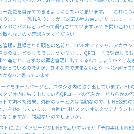
見つからなかったのでお手数ですがよろしくお願いいたします
ュー変更を自身でできるようにしたいと思います。 これにつ
あります。 恐れ入りますがご対応の程お願いいたします。 ・
インiDとパスはどうやって発行されていますか？ お問い合わ
認取れないので確認させてください。
客管理に登録された顧客の名前と、LINEオフィシャルアカウン
違うのは、どうしてでしょうか？同じ、QRコードで登録しても
まで進むと、きずなの顧客管理に出てくるんでしょうか？今友達
を配っているのですが、きずなまで進まないとクーポン発行で
のかな??と思っています
QRコードをホームページと、スタジオ内に張り出しています。HP
スタジオ内に張り出しているQRコードの流入か、どちらかの
ットで調べた結果、外部のサービスは高額なので、LINE公式の
か、を検討しています。 今回は同じスタジオに２つアカウント
になりますが、問題ないのでしょうか。
ストに完了メッセージがLINEで届いているか『予約専用 LIN