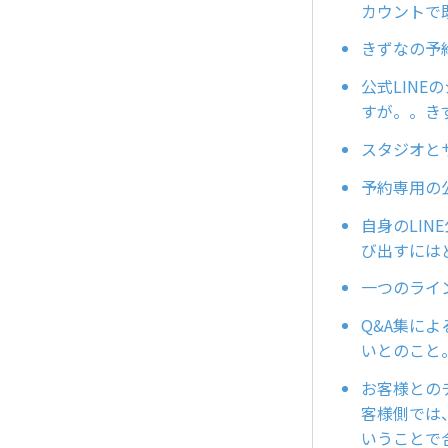
カウントで
きずなの予
公式LIN
すが。。き
スタジオと
予約専用の
自身のLI
び出すには
一つのライ
Q&A集に
いとのこと
お客様との
客様側では
いうことで