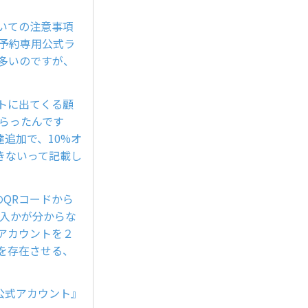
。
いての注意事項
予約専用公式ラ
せ多いのですが、
トに出てくる顧
らったんです
追加で、10%オ
きないって記載し
のQRコードから
流入かが分からな
アカウントを２
を存在させる、
E公式アカウント』