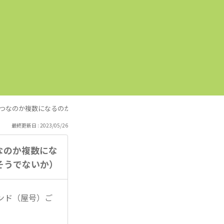
つなのか複数になるのかご教示ください。（つまり、一人に付き一つのアカ
最終更新日 : 2023/05/26
なのか複数にな
そうでないか）
ンド（屋号）ご