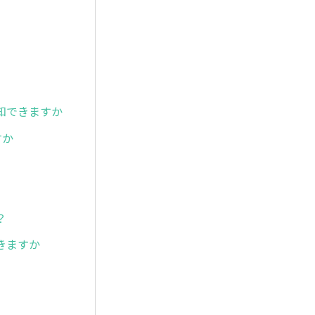
知できますか
すか
？
きますか