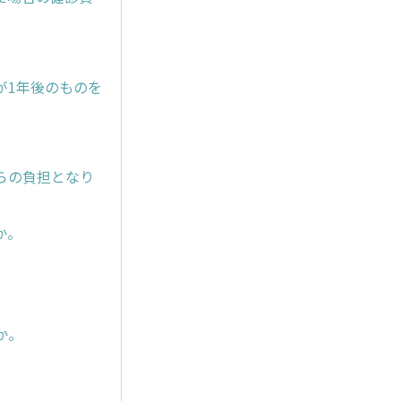
が1年後のものを
らの負担となり
か。
か。
。