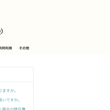
も
っ
Q）
と
見
共同利用
その他
る
りますか。
良いですか。
た場合の健診費