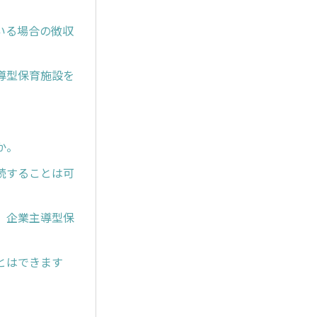
いる場合の徴収
導型保育施設を
か。
続することは可
、企業主導型保
とはできます