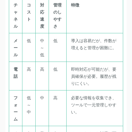
チ
コ
対
管理
特徴
ャ
ス
応
のし
ネ
ト
速
やす
ル
度
さ
メ
低
中
低
導入は容易だが、件数が
ー
～
増えると管理が困難に。
ル
低
電
高
高
低
即時対応が可能だが、要
話
員確保が必要。履歴が残
りにくい。
フ
低
中
高
必要な情報を収集でき、
ォ
～
ツールで一元管理しやす
ー
中
い。
ム