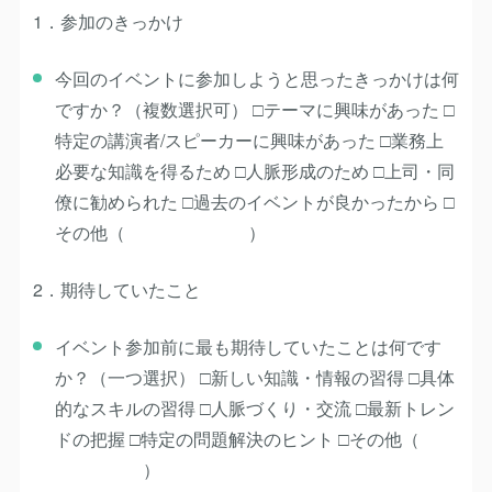
1．参加のきっかけ
今回のイベントに参加しようと思ったきっかけは何
ですか？（複数選択可） □テーマに興味があった □
特定の講演者/スピーカーに興味があった □業務上
必要な知識を得るため □人脈形成のため □上司・同
僚に勧められた □過去のイベントが良かったから □
その他（ ）
2．期待していたこと
イベント参加前に最も期待していたことは何です
か？（一つ選択） □新しい知識・情報の習得 □具体
的なスキルの習得 □人脈づくり・交流 □最新トレン
ドの把握 □特定の問題解決のヒント □その他（
）