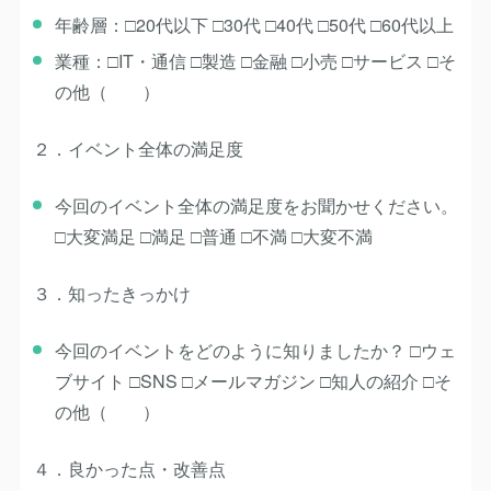
年齢層：□20代以下 □30代 □40代 □50代 □60代以上
業種：□IT・通信 □製造 □金融 □小売 □サービス □そ
の他（ ）
２．イベント全体の満足度
今回のイベント全体の満足度をお聞かせください。
□大変満足 □満足 □普通 □不満 □大変不満
３．知ったきっかけ
今回のイベントをどのように知りましたか？ □ウェ
ブサイト □SNS □メールマガジン □知人の紹介 □そ
の他（ ）
４．良かった点・改善点