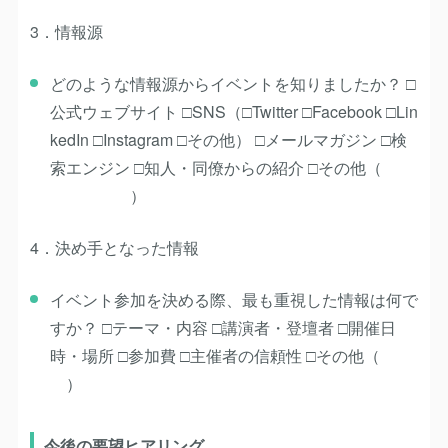
3．情報源
どのような情報源からイベントを知りましたか？ □
公式ウェブサイト □SNS（□Twitter □Facebook □Lin
kedIn □Instagram □その他） □メールマガジン □検
索エンジン □知人・同僚からの紹介 □その他（
）
4．決め手となった情報
イベント参加を決める際、最も重視した情報は何で
すか？ □テーマ・内容 □講演者・登壇者 □開催日
時・場所 □参加費 □主催者の信頼性 □その他（
）
今後の要望ヒアリング