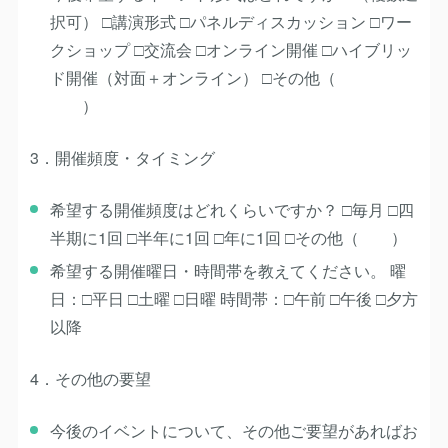
択可） □講演形式 □パネルディスカッション □ワー
クショップ □交流会 □オンライン開催 □ハイブリッ
ド開催（対面＋オンライン） □その他（
）
3．開催頻度・タイミング
希望する開催頻度はどれくらいですか？ □毎月 □四
半期に1回 □半年に1回 □年に1回 □その他（ ）
希望する開催曜日・時間帯を教えてください。 曜
日：□平日 □土曜 □日曜 時間帯：□午前 □午後 □夕方
以降
4．その他の要望
今後のイベントについて、その他ご要望があればお